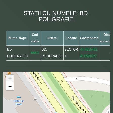
STAȚII CU NUMELE: BD.
POLIGRAFIEI
Cod
Dista
Nume stație
Artera
Locație
Coordonate
stație
aproxim
BD.
BD.
SECTOR
44.4835462,
6663
–
POLIGRAFIEI
POLIGRAFIEI
1
26.0591027
+
−