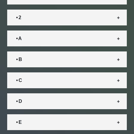
• 2
• A
• B
• C
• D
• E