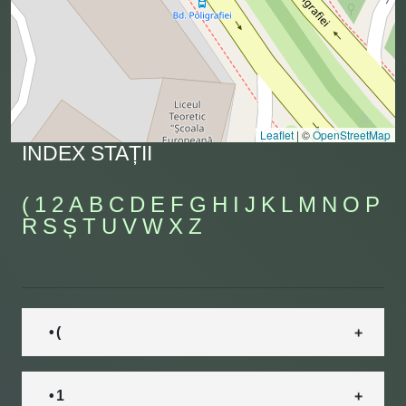
Leaflet
|
©
OpenStreetMap
INDEX STAȚII
(
1
2
A
B
C
D
E
F
G
H
I
J
K
L
M
N
O
P
R
S
Ș
T
U
V
W
X
Z
• (
• 1