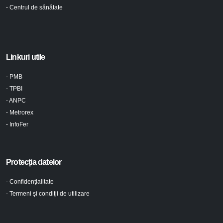
- Centrul de sănătate
Linkuri utile
- PMB
- TPBI
- ANPC
- Metrorex
- InfoFer
Protecția datelor
- Confidenţialitate
- Termeni şi condiţii de utilizare