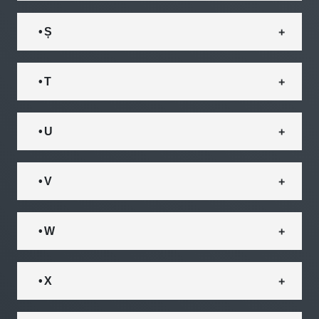
• Ș
• T
• U
• V
• W
• X