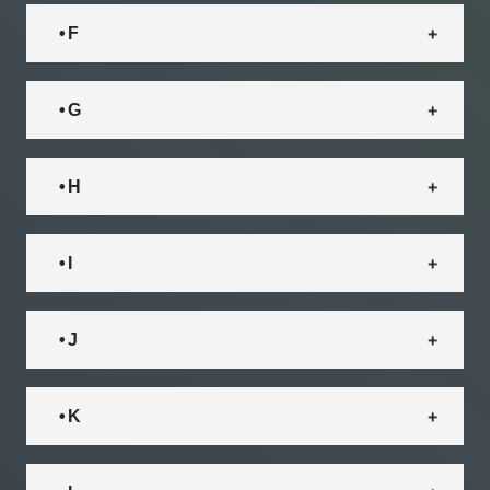
• F
• G
• H
• I
• J
• K