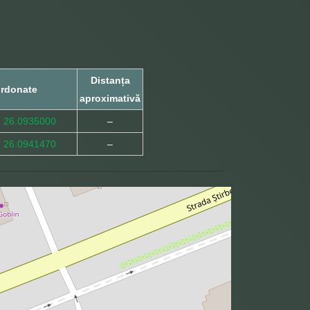
Distanța
rdonate
aproximativă
, 26.0935000
–
, 26.0941470
–