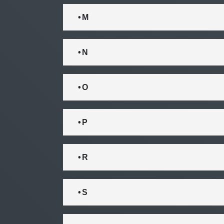
• M
• N
• O
• P
• R
• S