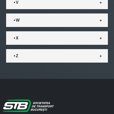
• V
• W
• X
• Z