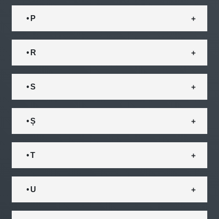
• P
• R
• S
• Ș
• T
• U