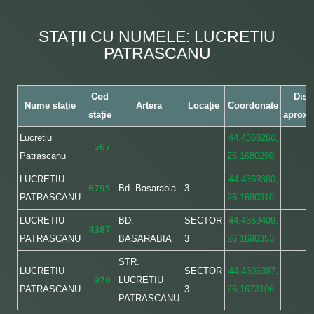
STAȚII CU NUMELE: LUCRETIU
PATRASCANU
Cod
Dist
Nume stație
Artera
Locație
Coordonate
stație
aproxi
Lucretiu
44.4368260,
567
–
Patrascanu
26.1680290
LUCRETIU
44.4369360,
6795
Bd. Basarabia
3
–
PATRASCANU
26.1690310
LUCRETIU
BD.
SECTOR
44.4369409,
4387
–
PATRASCANU
BASARABIA
3
26.1690353
STR.
LUCRETIU
SECTOR
44.4306387,
970
LUCRETIU
–
PATRASCANU
3
26.1673106
PATRASCANU