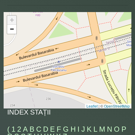
+
−
Leaflet
|
©
OpenStreetMap
INDEX STAȚII
(
1
2
A
B
C
D
E
F
G
H
I
J
K
L
M
N
O
P