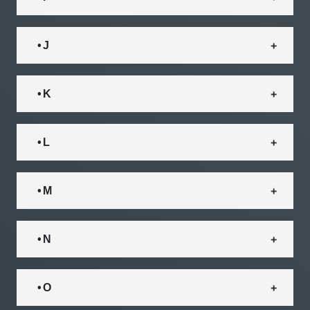
• J
• K
• L
• M
• N
• O