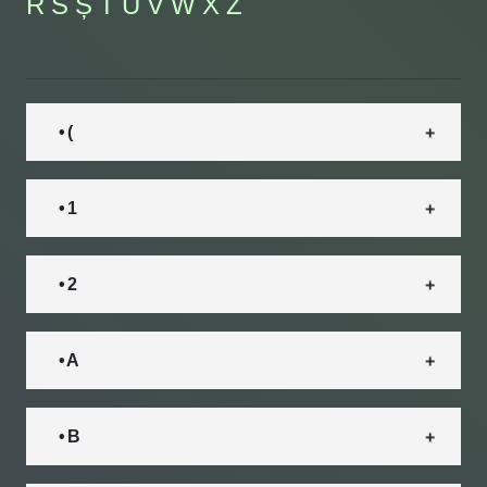
R
S
Ș
T
U
V
W
X
Z
• (
• 1
• 2
• A
• B