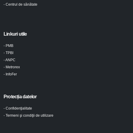
- Centrul de sănătate
Linkuri utile
- PMB
- TPBI
- ANPC
- Metrorex
- InfoFer
Protecția datelor
- Confidenţialitate
- Termeni şi condiţii de utilizare