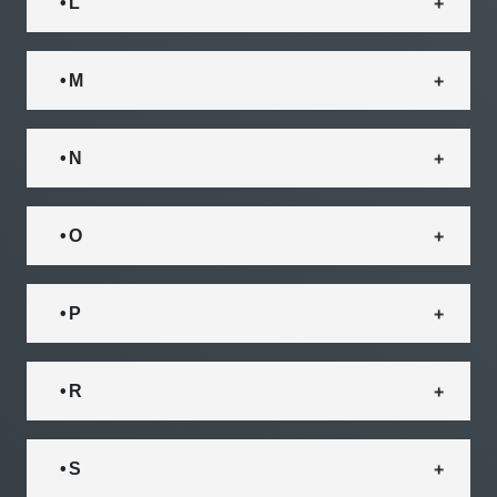
• L
• M
• N
• O
• P
• R
• S