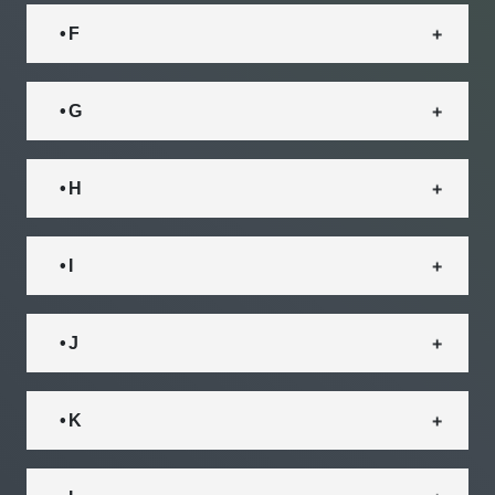
• F
• G
• H
• I
• J
• K