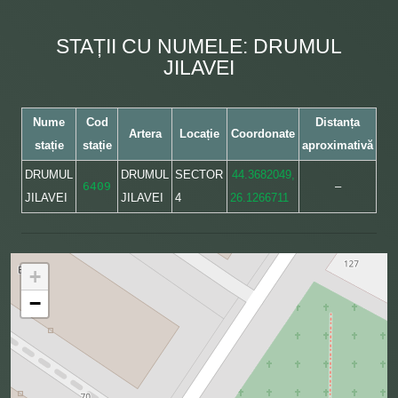
STAȚII CU NUMELE: DRUMUL
JILAVEI
Nume
Cod
Distanța
Artera
Locație
Coordonate
stație
stație
aproximativă
DRUMUL
DRUMUL
SECTOR
44.3682049,
6409
–
JILAVEI
JILAVEI
4
26.1266711
+
−