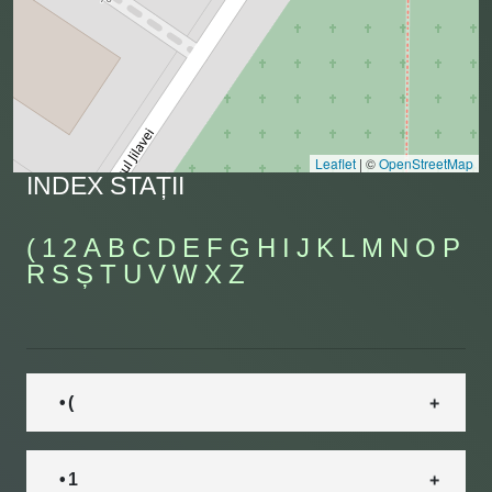
Leaflet
|
©
OpenStreetMap
INDEX STAȚII
(
1
2
A
B
C
D
E
F
G
H
I
J
K
L
M
N
O
P
R
S
Ș
T
U
V
W
X
Z
• (
• 1