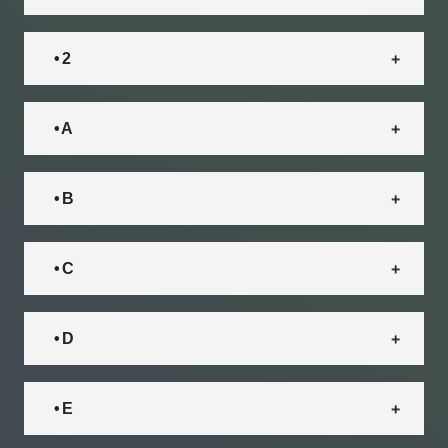
• 2
• A
• B
• C
• D
• E