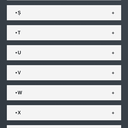
• Ș
• T
• U
• V
• W
• X