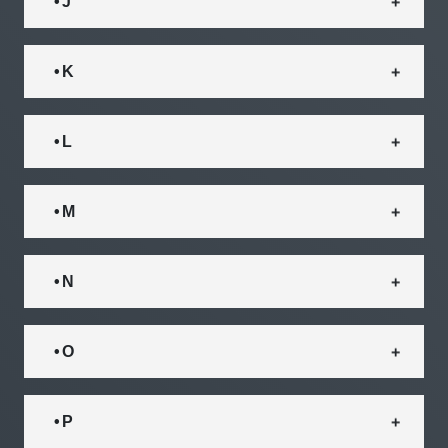
• J
• K
• L
• M
• N
• O
• P