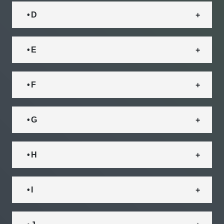
• D
• E
• F
• G
• H
• I