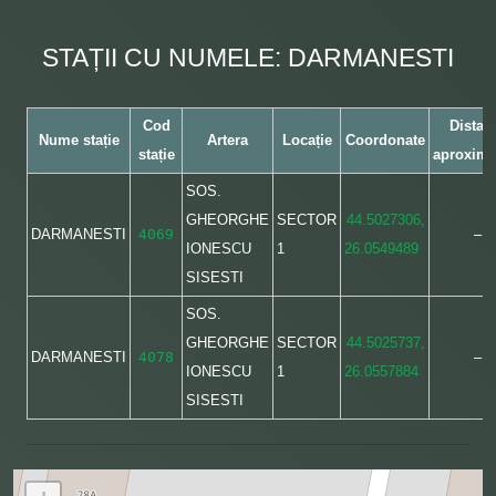
STAȚII CU NUMELE: DARMANESTI
Cod
Distan
Nume stație
Artera
Locație
Coordonate
stație
aproxima
SOS.
GHEORGHE
SECTOR
44.5027306,
DARMANESTI
4069
–
IONESCU
1
26.0549489
SISESTI
SOS.
GHEORGHE
SECTOR
44.5025737,
DARMANESTI
4078
–
IONESCU
1
26.0557884
SISESTI