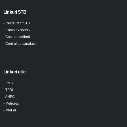
Linkuri STB
- Restaurant STB
- Complex sportiv
- Casa de odihnă
- Centrul de sănătate
Linkuri utile
- PMB
- TPBI
- ANPC
- Metrorex
- InfoFer