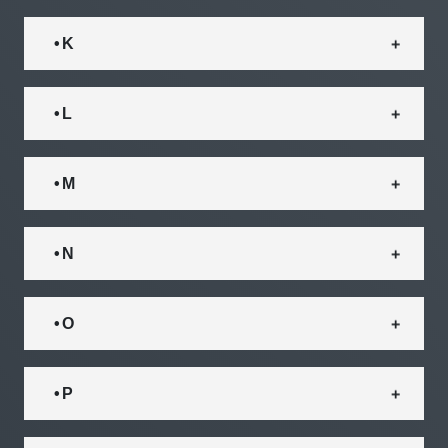
• K
• L
• M
• N
• O
• P