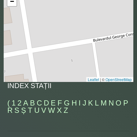
−
Leaflet
|
©
OpenStreetMap
INDEX STAȚII
(
1
2
A
B
C
D
E
F
G
H
I
J
K
L
M
N
O
P
R
S
Ș
T
U
V
W
X
Z