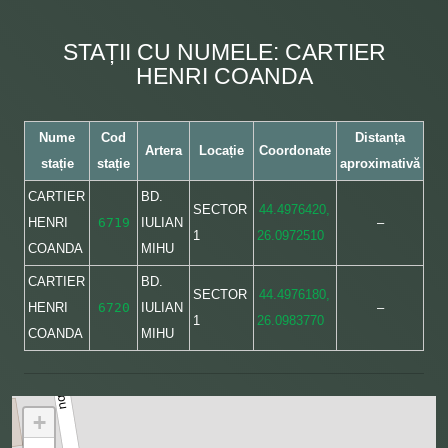
STAȚII CU NUMELE: CARTIER
HENRI COANDA
Nume
Cod
Distanța
Artera
Locație
Coordonate
stație
stație
aproximativă
CARTIER
BD.
SECTOR
44.4976420,
HENRI
6719
IULIAN
–
1
26.0972510
COANDA
MIHU
CARTIER
BD.
SECTOR
44.4976180,
HENRI
6720
IULIAN
–
1
26.0983770
COANDA
MIHU
+