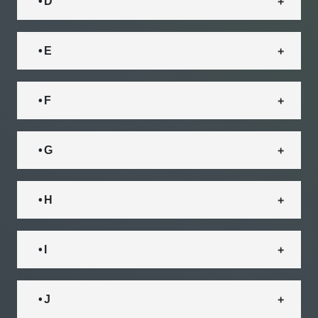
• D
• E
• F
• G
• H
• I
• J