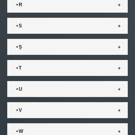
• R
• S
• Ș
• T
• U
• V
• W