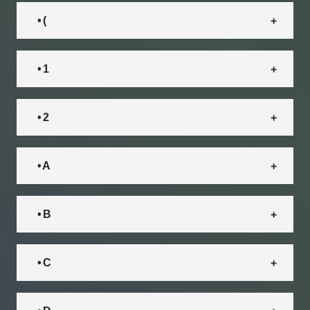
• (
• 1
• 2
• A
• B
• C