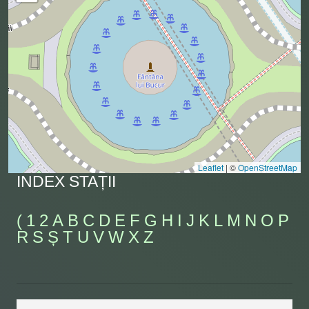
Leaflet
|
©
OpenStreetMap
INDEX STAȚII
(
1
2
A
B
C
D
E
F
G
H
I
J
K
L
M
N
O
P
R
S
Ș
T
U
V
W
X
Z