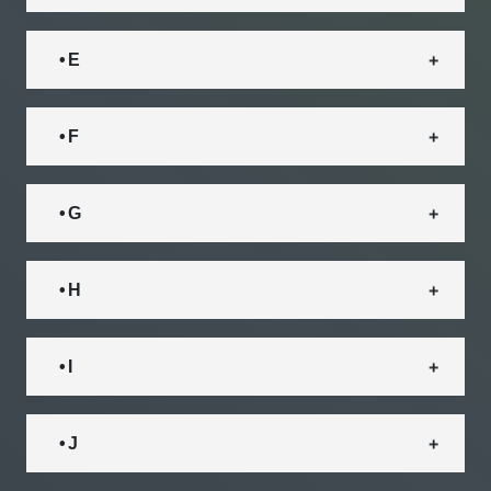
• E
• F
• G
• H
• I
• J