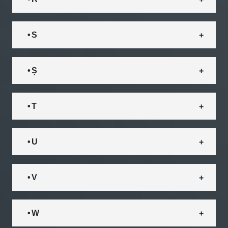
• S
• Ș
• T
• U
• V
• W