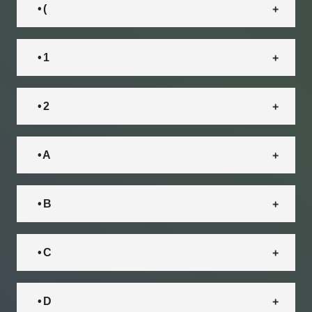
• (
• 1
• 2
• A
• B
• C
• D