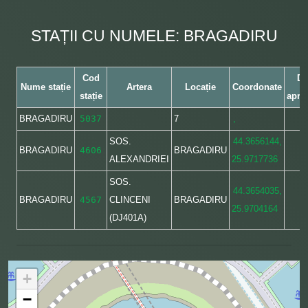
STAȚII CU NUMELE: BRAGADIRU
Cod
Di
Nume stație
Artera
Locație
Coordonate
stație
apro
BRAGADIRU
5037
7
,
SOS.
44.3656144,
BRAGADIRU
4606
BRAGADIRU
ALEXANDRIEI
25.9717736
SOS.
44.3654035,
BRAGADIRU
4567
CLINCENI
BRAGADIRU
25.9704164
(DJ401A)
+
−