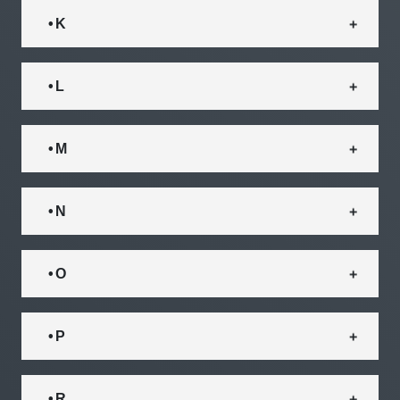
• K
• L
• M
• N
• O
• P
• R