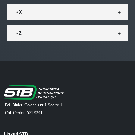
• X
• Z
Bd. Dinicu Golescu nr.1 Sector 1
Call Center:
021 9391
Linkuri STB