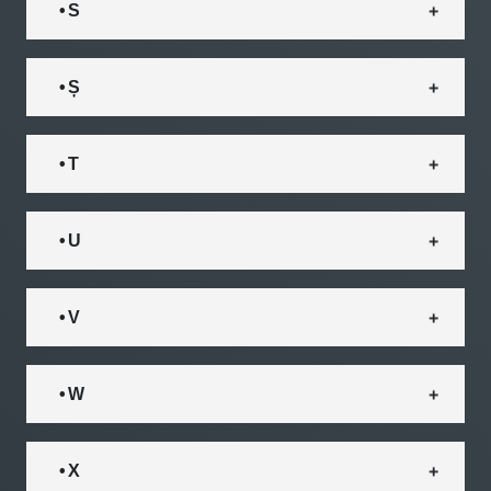
• S
• Ș
• T
• U
• V
• W
• X