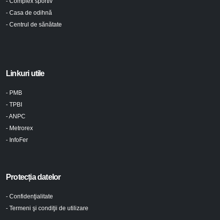
- Complex sportiv
- Casa de odihnă
- Centrul de sănătate
Linkuri utile
- PMB
- TPBI
- ANPC
- Metrorex
- InfoFer
Protecția datelor
- Confidenţialitate
- Termeni şi condiţii de utilizare