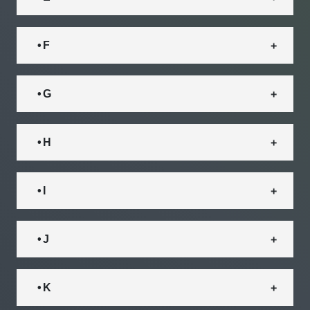
• F
• G
• H
• I
• J
• K