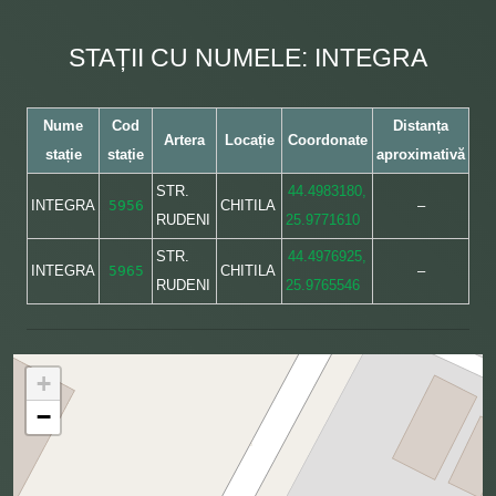
STAȚII CU NUMELE: INTEGRA
Nume
Cod
Distanța
Artera
Locație
Coordonate
stație
stație
aproximativă
STR.
44.4983180,
INTEGRA
5956
CHITILA
–
RUDENI
25.9771610
STR.
44.4976925,
INTEGRA
5965
CHITILA
–
RUDENI
25.9765546
+
−