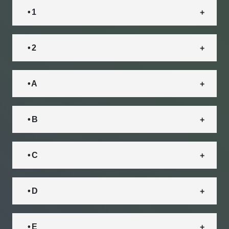
• 1
• 2
• A
• B
• C
• D
• E