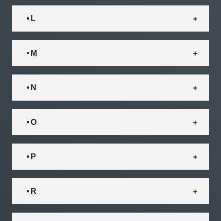
• L
• M
• N
• O
• P
• R