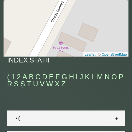
Leaflet
|
©
OpenStreetMap
INDEX STAȚII
(
1
2
A
B
C
D
E
F
G
H
I
J
K
L
M
N
O
P
R
S
Ș
T
U
V
W
X
Z
• (