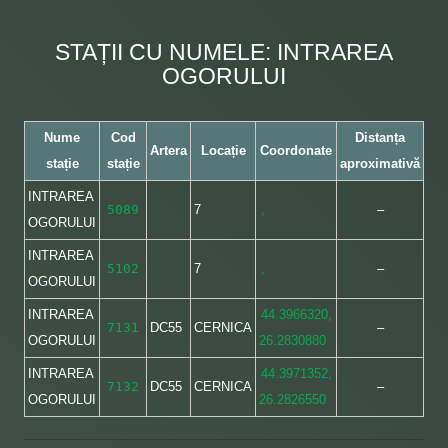
STAȚII CU NUMELE: INTRAREA
OGORULUI
Nume
Cod
Distanța
Artera
Locație
Coordonate
stație
stație
aproximativă
INTRAREA
5089
7
,
–
OGORULUI
INTRAREA
5102
7
,
–
OGORULUI
INTRAREA
44.3966320,
7131
DC55
CERNICA
–
OGORULUI
26.2830880
INTRAREA
44.3971352,
7132
DC55
CERNICA
–
OGORULUI
26.2826550