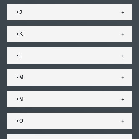
• J
• K
• L
• M
• N
• O