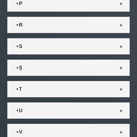
• P
• R
• S
• Ș
• T
• U
• V