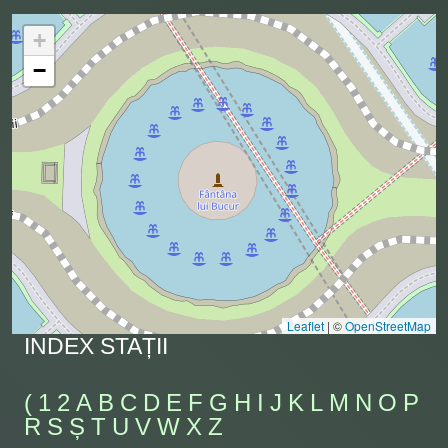
+
−
Leaflet
|
©
OpenStreetMap
INDEX STAȚII
(
1
2
A
B
C
D
E
F
G
H
I
J
K
L
M
N
O
P
R
S
Ș
T
U
V
W
X
Z