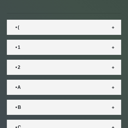
• (
• 1
• 2
• A
• B
• C