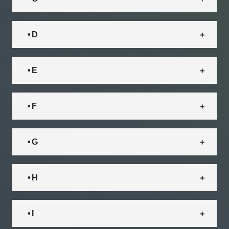
• D
• E
• F
• G
• H
• I