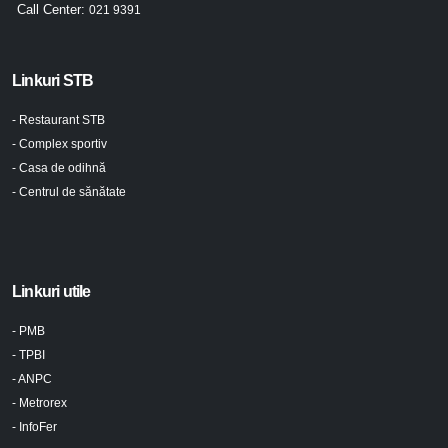
Call Center:
021 9391
Linkuri STB
- Restaurant STB
- Complex sportiv
- Casa de odihnă
- Centrul de sănătate
Linkuri utile
- PMB
- TPBI
- ANPC
- Metrorex
- InfoFer