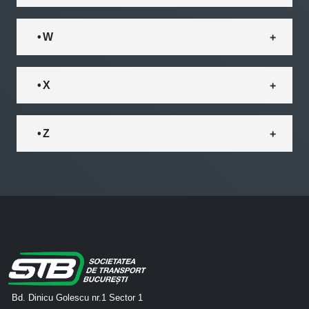
• W
• X
• Z
Bd. Dinicu Golescu nr.1 Sector 1