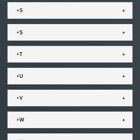
• S
• Ș
• T
• U
• V
• W