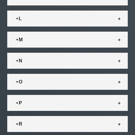
• L
• M
• N
• O
• P
• R