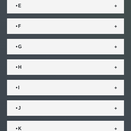
• E
• F
• G
• H
• I
• J
• K