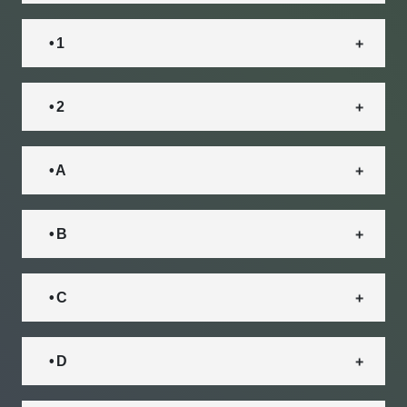
• 1
• 2
• A
• B
• C
• D