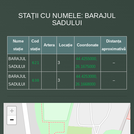
STAȚII CU NUMELE: BARAJUL
SADULUI
Nume
Cod
Distanța
Artera
Locație
Coordonate
stație
stație
aproximativă
BARAJUL
44.4255000,
621
3
–
SADULUI
26.1675000
BARAJUL
44.4253000,
630
3
–
SADULUI
26.1668000
+
−