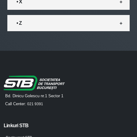
• X
• Z
Bd. Dinicu Golescu nr.1 Sector 1
Call Center:
021 9391
Linkuri STB