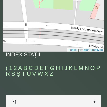
Leaflet
|
©
OpenStreetMap
INDEX STAȚII
(
1
2
A
B
C
D
E
F
G
H
I
J
K
L
M
N
O
P
R
S
Ș
T
U
V
W
X
Z
• (