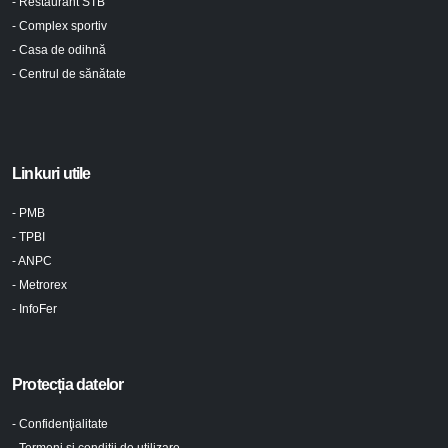
- Restaurant STB
- Complex sportiv
- Casa de odihnă
- Centrul de sănătate
Linkuri utile
- PMB
- TPBI
- ANPC
- Metrorex
- InfoFer
Protecția datelor
- Confidenţialitate
- Termeni şi condiţii de utilizare