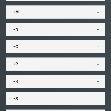
• M
• N
• O
• P
• R
• S