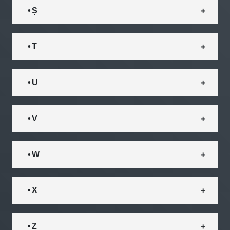
• Ș
• T
• U
• V
• W
• X
• Z