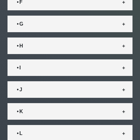
• F
• G
• H
• I
• J
• K
• L