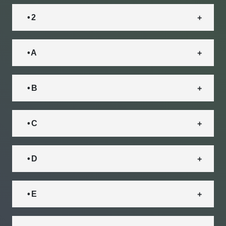
• 2
• A
• B
• C
• D
• E