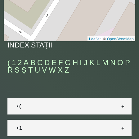
Leaflet
|
©
OpenStreetMap
INDEX STAȚII
(
1
2
A
B
C
D
E
F
G
H
I
J
K
L
M
N
O
P
R
S
Ș
T
U
V
W
X
Z
• (
• 1