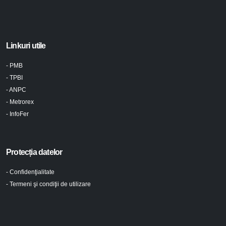
Linkuri utile
- PMB
- TPBI
- ANPC
- Metrorex
- InfoFer
Protecția datelor
- Confidenţialitate
- Termeni şi condiţii de utilizare