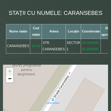
STAȚII CU NUMELE: CARANSEBES
Cod
Dis
Nume stație
Artera
Locație
Coordonate
stație
aprox
STR.
SECTOR
44.4686080,
CARANSEBES
6724
CARANSEBES
1
26.0500580
+
−