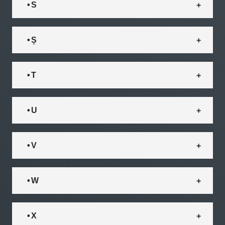
• S
• Ș
• T
• U
• V
• W
• X