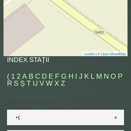
Leaflet
|
©
OpenStreetMap
INDEX STAȚII
(
1
2
A
B
C
D
E
F
G
H
I
J
K
L
M
N
O
P
R
S
Ș
T
U
V
W
X
Z
• (