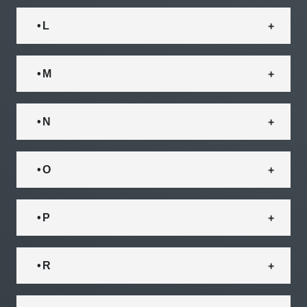
• L
• M
• N
• O
• P
• R