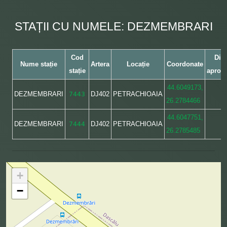
STAȚII CU NUMELE: DEZMEMBRARI
Cod
Dist
Nume stație
Artera
Locație
Coordonate
stație
aproxi
44.6049173,
DEZMEMBRARI
7443
DJ402
PETRACHIOAIA
26.2784466
44.6047751,
DEZMEMBRARI
7444
DJ402
PETRACHIOAIA
26.2785485
+
−