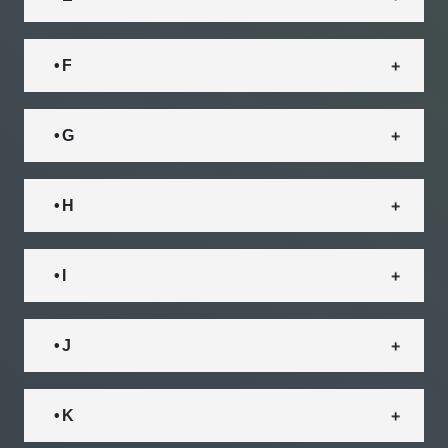
• F
• G
• H
• I
• J
• K