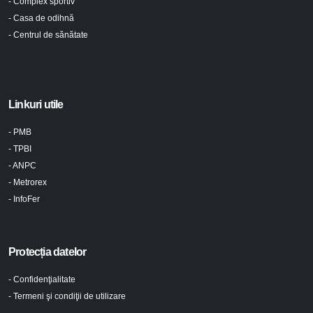
- Complex sportiv
- Casa de odihnă
- Centrul de sănătate
Linkuri utile
- PMB
- TPBI
- ANPC
- Metrorex
- InfoFer
Protecția datelor
- Confidenţialitate
- Termeni şi condiţii de utilizare