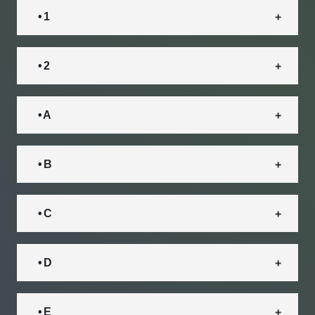
• 1
• 2
• A
• B
• C
• D
• E