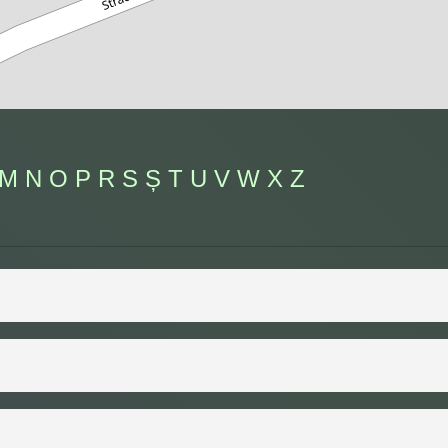
M
N
O
P
R
S
Ș
T
U
V
W
X
Z