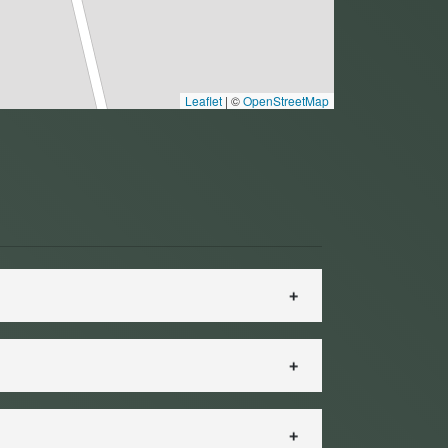
Leaflet
|
©
OpenStreetMap