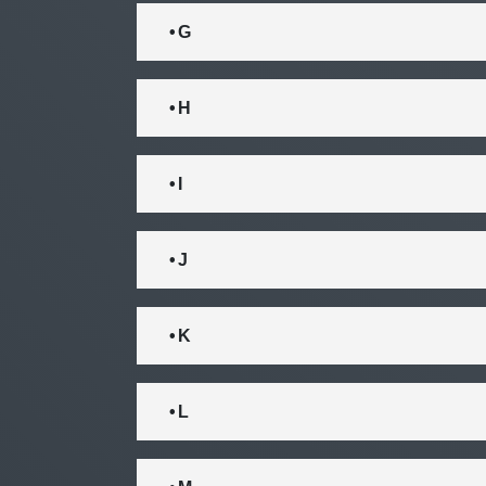
• G
• H
• I
• J
• K
• L