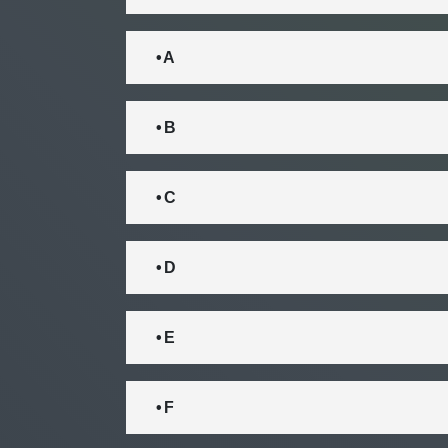
• A
• B
• C
• D
• E
• F