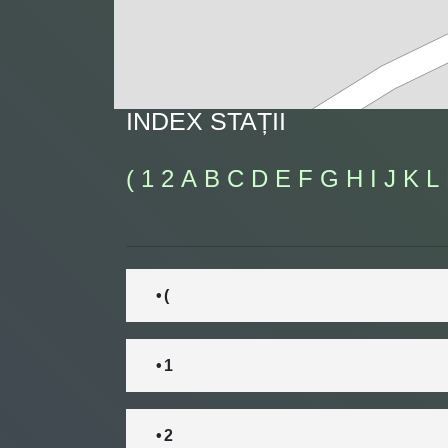
INDEX STAȚII
(
1
2
A
B
C
D
E
F
G
H
I
J
K
L
• (
• 1
• 2