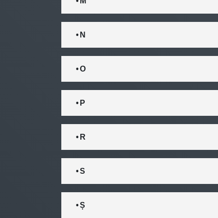
• M
• N
• O
• P
• R
• S
• Ș