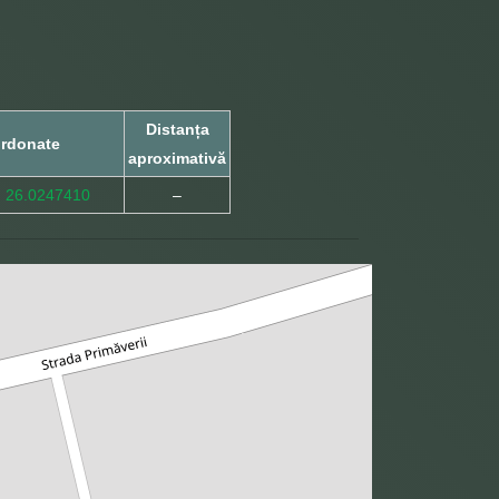
Distanța
rdonate
aproximativă
, 26.0247410
–