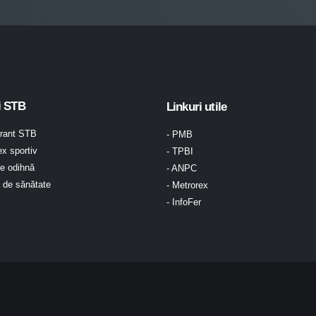
i STB
Linkuri utile
urant STB
- PMB
x sportiv
- TPBI
e odihnă
- ANPC
l de sănătate
- Metrorex
- InfoFer