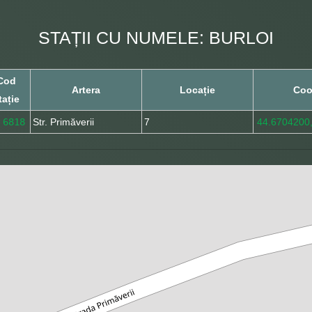
STAȚII CU NUMELE: BURLOI
Cod
Artera
Locație
Coo
tație
6818
Str. Primăverii
7
44.6704200