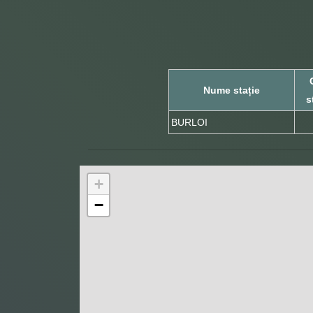
Nume stație
s
BURLOI
+
−