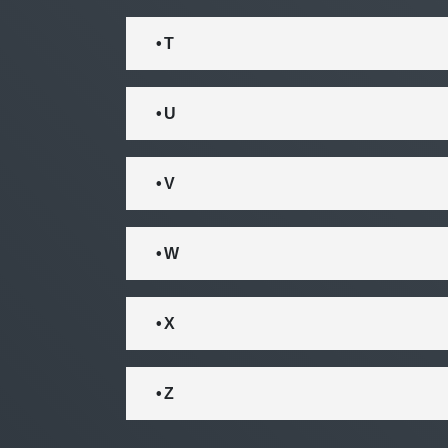
• T
• U
• V
• W
• X
• Z