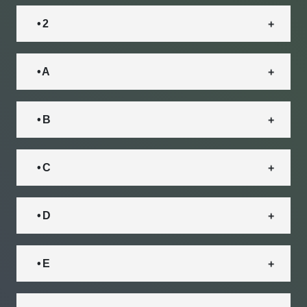
• 2
• A
• B
• C
• D
• E