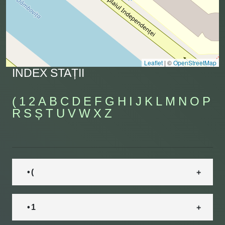
Leaflet
|
©
OpenStreetMap
INDEX STAȚII
(
1
2
A
B
C
D
E
F
G
H
I
J
K
L
M
N
O
P
R
S
Ș
T
U
V
W
X
Z
• (
• 1