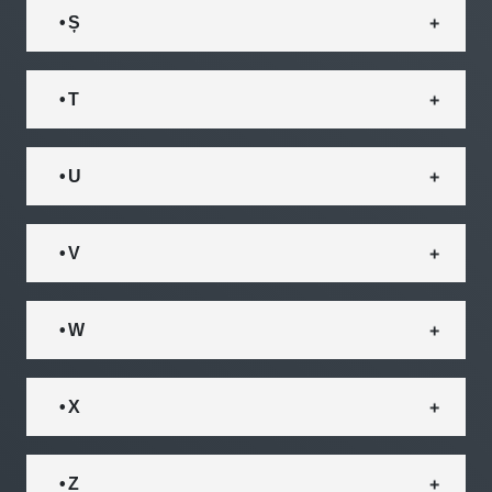
• Ș
• T
• U
• V
• W
• X
• Z