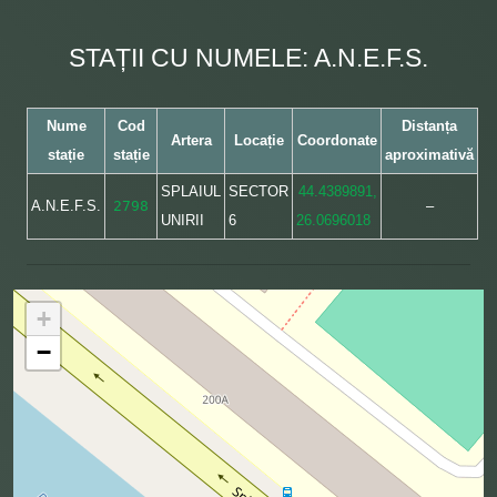
STAȚII CU NUMELE: A.N.E.F.S.
Nume
Cod
Distanța
Artera
Locație
Coordonate
stație
stație
aproximativă
SPLAIUL
SECTOR
44.4389891,
A.N.E.F.S.
2798
–
UNIRII
6
26.0696018
+
−