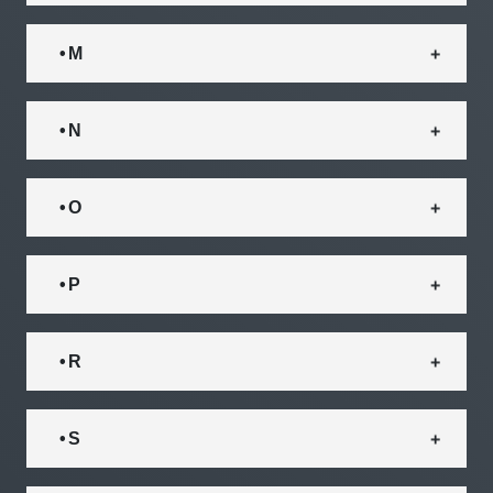
• M
• N
• O
• P
• R
• S