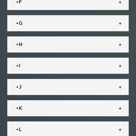
• F
• G
• H
• I
• J
• K
• L