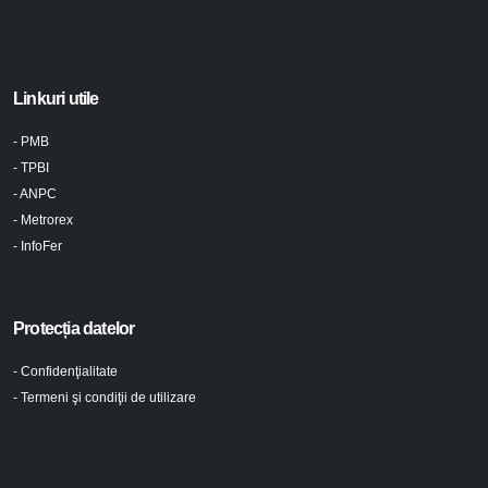
Linkuri utile
- PMB
- TPBI
- ANPC
- Metrorex
- InfoFer
Protecția datelor
- Confidenţialitate
- Termeni şi condiţii de utilizare