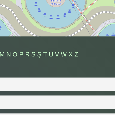
M
N
O
P
R
S
Ș
T
U
V
W
X
Z