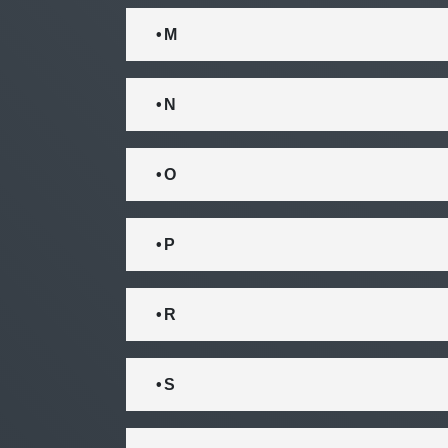
• M
• N
• O
• P
• R
• S