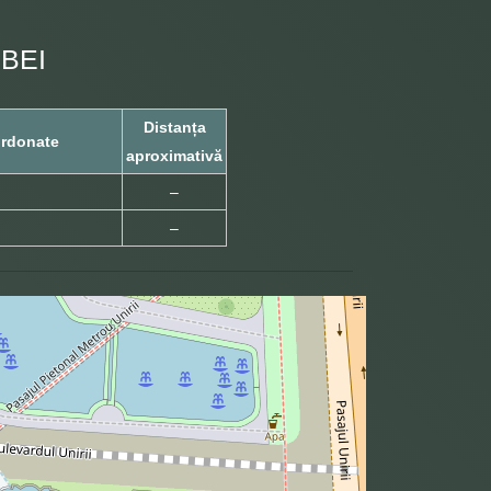
BEI
Distanța
rdonate
aproximativă
–
–