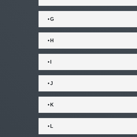
• G
• H
• I
• J
• K
• L