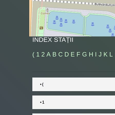
INDEX STAȚII
(
1
2
A
B
C
D
E
F
G
H
I
J
K
L
• (
• 1