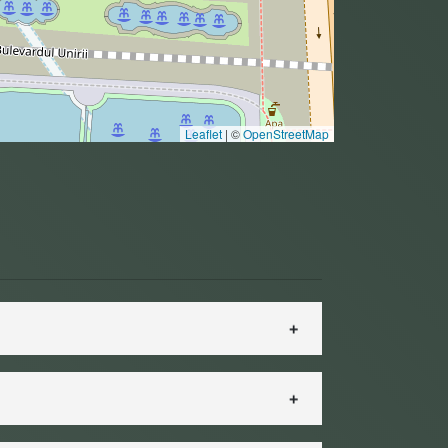
Leaflet
|
©
OpenStreetMap