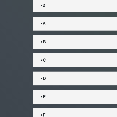
• 2
• A
• B
• C
• D
• E
• F