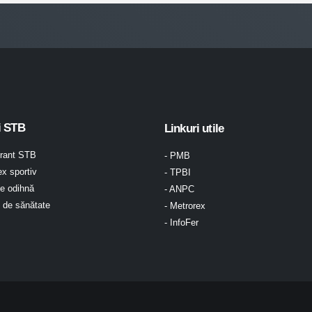
i STB
Linkuri utile
urant STB
- PMB
x sportiv
- TPBI
e odihnă
- ANPC
l de sănătate
- Metrorex
- InfoFer