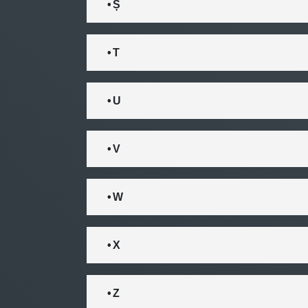
• Ș
• T
• U
• V
• W
• X
• Z