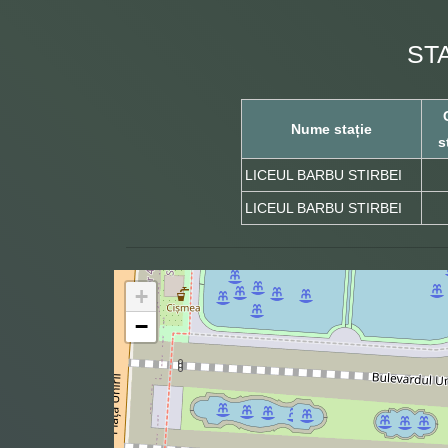
ST
Nume stație
s
LICEUL BARBU STIRBEI
LICEUL BARBU STIRBEI
+
−