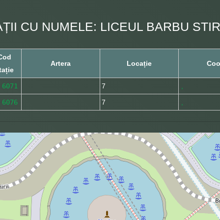
AȚII CU NUMELE: LICEUL BARBU STIR
Cod
Artera
Locație
Coo
tație
6071
7
,
6076
7
,