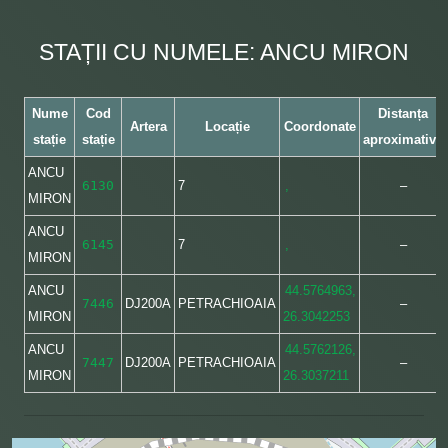
STAȚII CU NUMELE: ANCU MIRON
Nume
Cod
Distanța
Artera
Locație
Coordonate
stație
stație
aproximativă
ANCU
6130
7
,
–
MIRON
ANCU
6145
7
,
–
MIRON
ANCU
44.5764963,
7446
DJ200A
PETRACHIOAIA
–
MIRON
26.3042253
ANCU
44.5762126,
7447
DJ200A
PETRACHIOAIA
–
MIRON
26.3037211