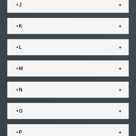
• J
• K
• L
• M
• N
• O
• P