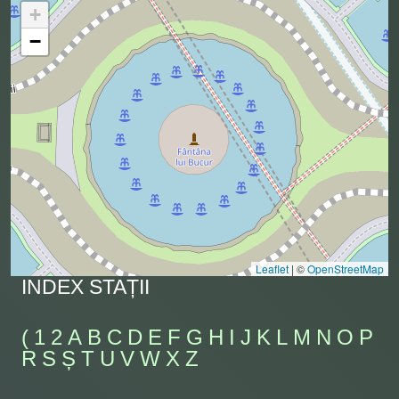
+
−
Leaflet
|
©
OpenStreetMap
INDEX STAȚII
(
1
2
A
B
C
D
E
F
G
H
I
J
K
L
M
N
O
P
R
S
Ș
T
U
V
W
X
Z