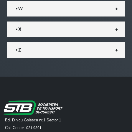
• W
• X
• Z
Bd. Dinicu Golescu nr.1 Sector 1
Call Center:
021 9391