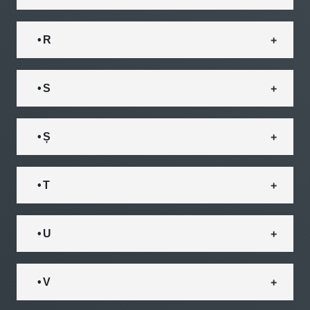
• R
• S
• Ș
• T
• U
• V