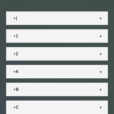
• (
• 1
• 2
• A
• B
• C