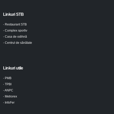
Linkuri STB
- Restaurant STB
- Complex sportiv
- Casa de odihnă
- Centrul de sănătate
Linkuri utile
- PMB
- TPBI
- ANPC
- Metrorex
- InfoFer