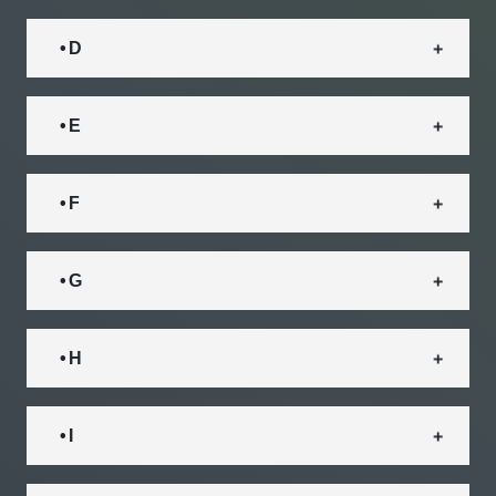
• D
• E
• F
• G
• H
• I