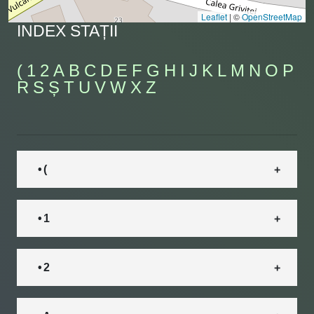
Leaflet
|
©
OpenStreetMap
INDEX STAȚII
(
1
2
A
B
C
D
E
F
G
H
I
J
K
L
M
N
O
P
R
S
Ș
T
U
V
W
X
Z
• (
• 1
• 2