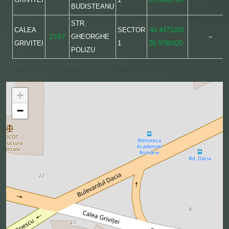
BUDISTEANU
STR.
CALEA
SECTOR
44.4471200,
2597
GHEORGHE
–
GRIVITEI
1
26.0780320
POLIZU
+
−