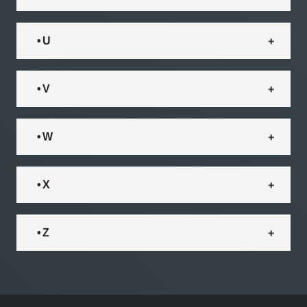
• U
• V
• W
• X
• Z