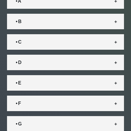
• A
• B
• C
• D
• E
• F
• G