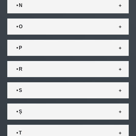
• N
• O
• P
• R
• S
• Ș
• T