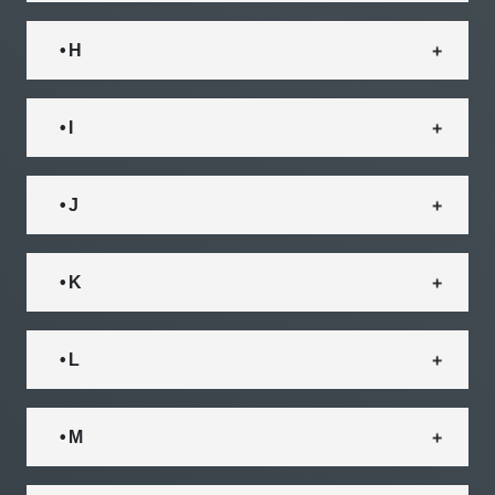
• H
• I
• J
• K
• L
• M