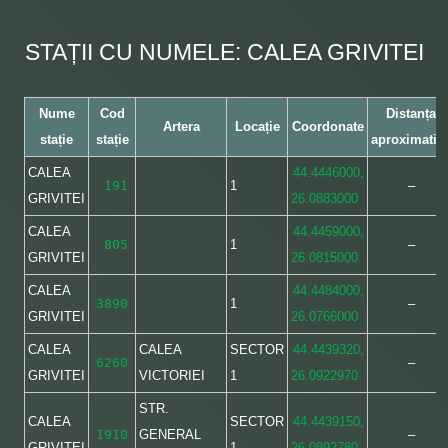
STAȚII CU NUMELE: CALEA GRIVITEI
Nume
Cod
Distanța
Artera
Locație
Coordonate
stație
stație
aproximativ
CALEA
44.4446000,
191
1
–
GRIVITEI
26.0883000
CALEA
44.4459000,
805
1
–
GRIVITEI
26.0815000
CALEA
44.4484000,
3890
1
–
GRIVITEI
26.0766000
CALEA
CALEA
SECTOR
44.4439320,
6260
–
GRIVITEI
VICTORIEI
1
26.0922970
STR.
CALEA
SECTOR
44.4439150,
1910
GENERAL
–
GRIVITEI
1
26.0892780