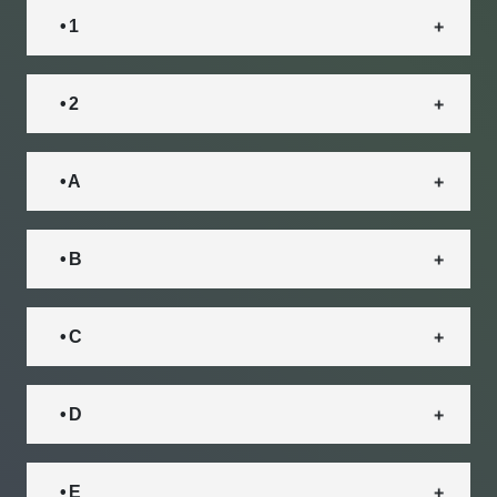
• 1
• 2
• A
• B
• C
• D
• E