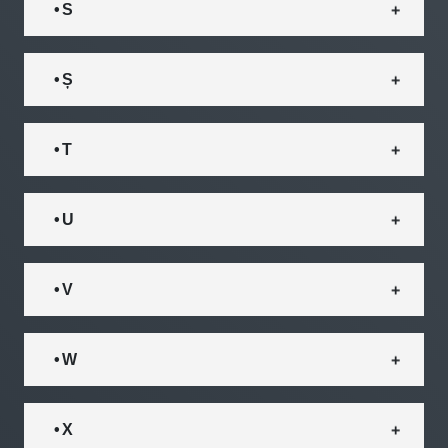
• S
• Ș
• T
• U
• V
• W
• X