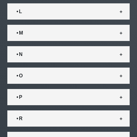
• L
• M
• N
• O
• P
• R