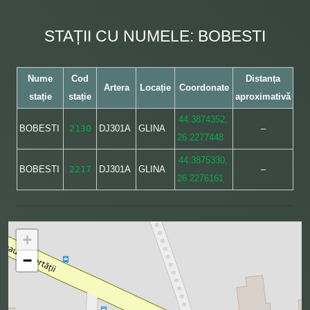
STAȚII CU NUMELE: BOBESTI
Nume
Cod
Distanța
Artera
Locație
Coordonate
stație
stație
aproximativă
44.3874352,
BOBESTI
2130
DJ301A
GLINA
–
26.2277448
44.3875330,
BOBESTI
2217
DJ301A
GLINA
–
26.2276161
+
−