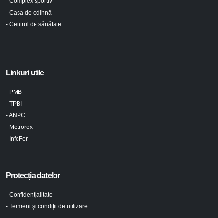
- Complex sportiv
- Casa de odihnă
- Centrul de sănătate
Linkuri utile
- PMB
- TPBI
- ANPC
- Metrorex
- InfoFer
Protecția datelor
- Confidenţialitate
- Termeni şi condiţii de utilizare