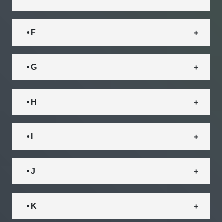
• F
• G
• H
• I
• J
• K