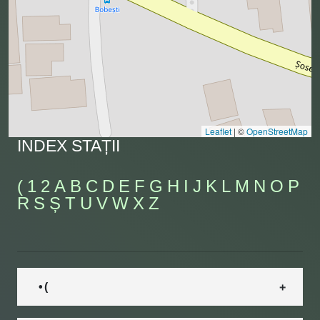
Leaflet
|
©
OpenStreetMap
INDEX STAȚII
(
1
2
A
B
C
D
E
F
G
H
I
J
K
L
M
N
O
P
R
S
Ș
T
U
V
W
X
Z
• (