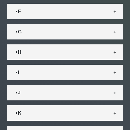
• F
• G
• H
• I
• J
• K