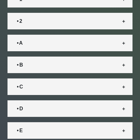
• 2
• A
• B
• C
• D
• E