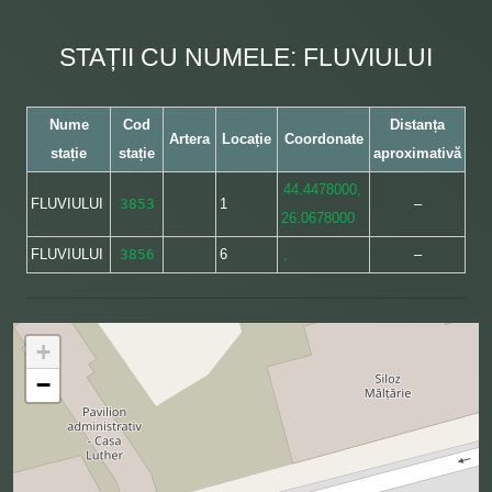
STAȚII CU NUMELE: FLUVIULUI
Nume
Cod
Distanța
Artera
Locație
Coordonate
stație
stație
aproximativă
44.4478000,
FLUVIULUI
3853
1
–
26.0678000
FLUVIULUI
3856
6
,
–
+
−