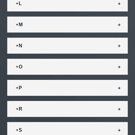
• L
• M
• N
• O
• P
• R
• S