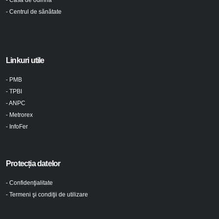
- Centrul de sănătate
Linkuri utile
- PMB
- TPBI
- ANPC
- Metrorex
- InfoFer
Protecția datelor
- Confidenţialitate
- Termeni şi condiţii de utilizare