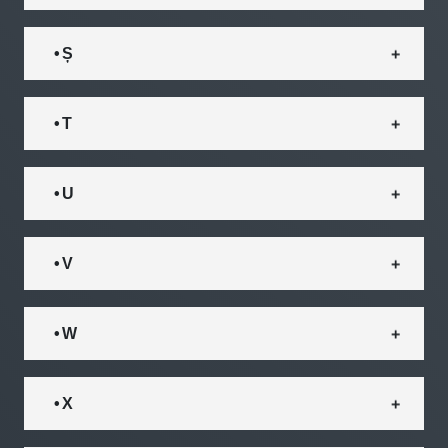
• Ș
• T
• U
• V
• W
• X