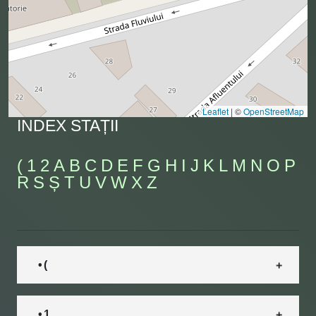
Leaflet
|
©
OpenStreetMap
INDEX STAȚII
(
1
2
A
B
C
D
E
F
G
H
I
J
K
L
M
N
O
P
R
S
Ș
T
U
V
W
X
Z
• (
• 1