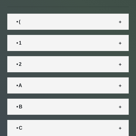
• (
• 1
• 2
• A
• B
• C