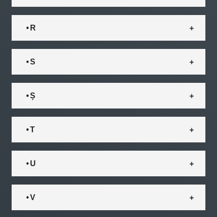
• R
• S
• Ș
• T
• U
• V