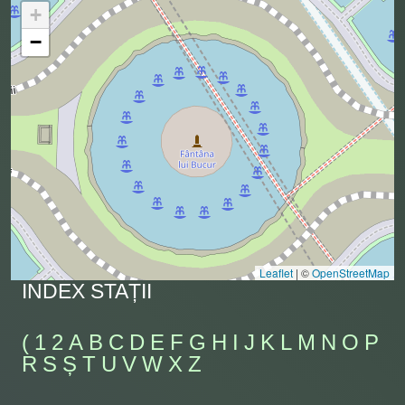
+
−
Leaflet
|
©
OpenStreetMap
INDEX STAȚII
(
1
2
A
B
C
D
E
F
G
H
I
J
K
L
M
N
O
P
R
S
Ș
T
U
V
W
X
Z