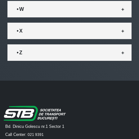
• W
• X
• Z
Bd. Dinicu Golescu nr.1 Sector 1
Call Center:
021 9391