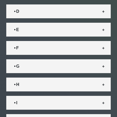
• D
• E
• F
• G
• H
• I