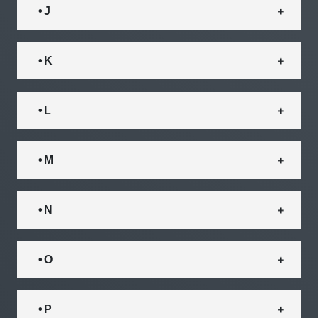
• J
• K
• L
• M
• N
• O
• P