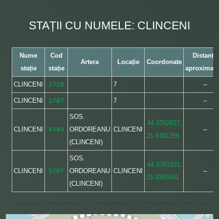
STAȚII CU NUMELE: CLINCENI
Nume
Cod
Distanța
Artera
Locație
Coordonate
stație
stație
aproximati
CLINCENI
1710
7
,
–
CLINCENI
1787
7
,
–
SOS.
44.3762627,
CLINCENI
4549
ORDOREANU
CLINCENI
–
25.9381259
(CLINCENI)
SOS.
44.3763101,
CLINCENI
5707
ORDOREANU
CLINCENI
–
25.9380481
(CLINCENI)