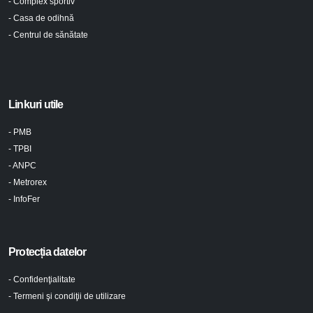
- Complex sportiv
- Casa de odihnă
- Centrul de sănătate
Linkuri utile
- PMB
- TPBI
- ANPC
- Metrorex
- InfoFer
Protecția datelor
- Confidenţialitate
- Termeni şi condiţii de utilizare