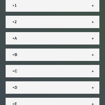
• 1
• 2
• A
• B
• C
• D
• E