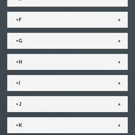
• F
• G
• H
• I
• J
• K