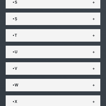
• S
• Ș
• T
• U
• V
• W
• X