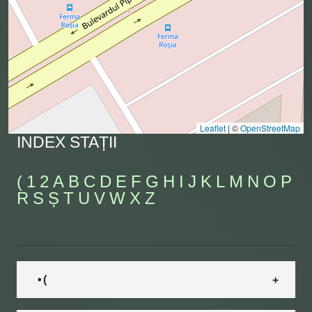
Leaflet
|
©
OpenStreetMap
INDEX STAȚII
(
1
2
A
B
C
D
E
F
G
H
I
J
K
L
M
N
O
P
R
S
Ș
T
U
V
W
X
Z
• (