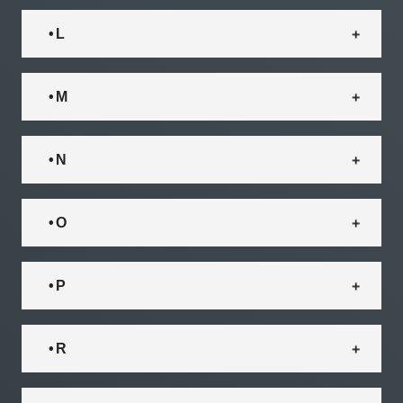
• L
• M
• N
• O
• P
• R