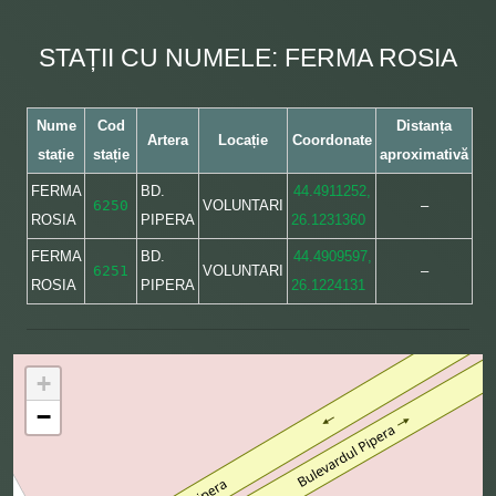
STAȚII CU NUMELE: FERMA ROSIA
Nume
Cod
Distanța
Artera
Locație
Coordonate
stație
stație
aproximativă
FERMA
BD.
44.4911252,
6250
VOLUNTARI
–
ROSIA
PIPERA
26.1231360
FERMA
BD.
44.4909597,
6251
VOLUNTARI
–
ROSIA
PIPERA
26.1224131
+
−