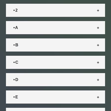
• 2
• A
• B
• C
• D
• E