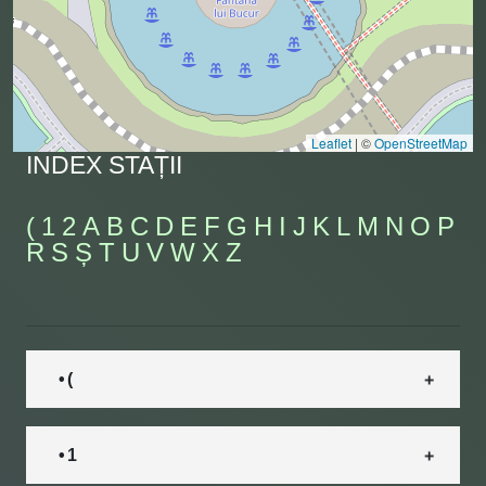
Leaflet
|
©
OpenStreetMap
INDEX STAȚII
(
1
2
A
B
C
D
E
F
G
H
I
J
K
L
M
N
O
P
R
S
Ș
T
U
V
W
X
Z
• (
• 1