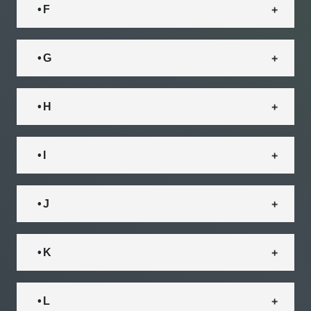
• F
• G
• H
• I
• J
• K
• L