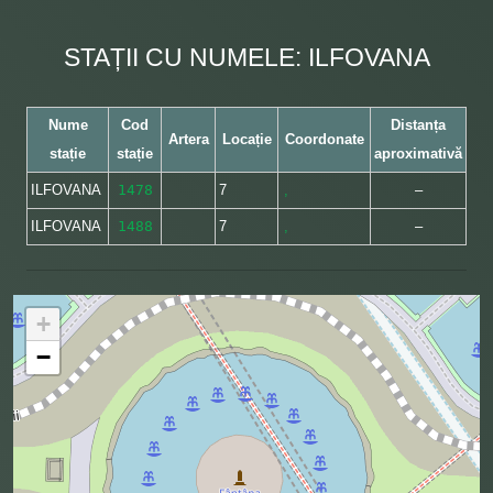
STAȚII CU NUMELE: ILFOVANA
Nume
Cod
Distanța
Artera
Locație
Coordonate
stație
stație
aproximativă
ILFOVANA
1478
7
,
–
ILFOVANA
1488
7
,
–
+
−