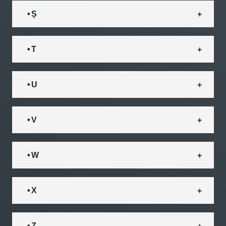
• Ș
• T
• U
• V
• W
• X
• Z