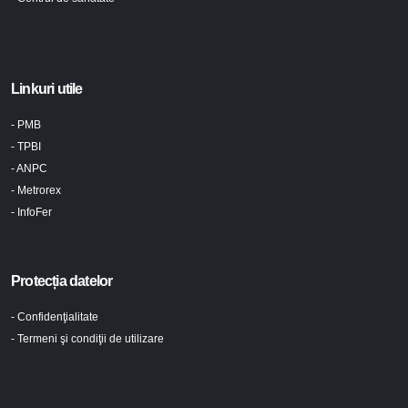
Linkuri utile
- PMB
- TPBI
- ANPC
- Metrorex
- InfoFer
Protecția datelor
- Confidenţialitate
- Termeni şi condiţii de utilizare