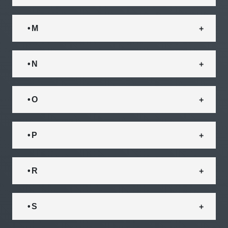
• M
• N
• O
• P
• R
• S