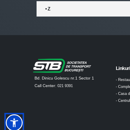
• Z
Linkur
Bd. Dinicu Golescu nr.1 Sector 1
- Resta
Call Center:
021 9391
- Comple
- Casa d
- Centru