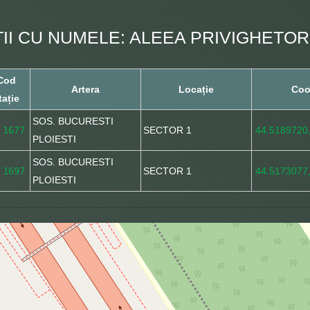
ȚII CU NUMELE: ALEEA PRIVIGHETOR
Cod
Artera
Locație
Coo
tație
SOS. BUCURESTI
1677
SECTOR 1
44.5189720
PLOIESTI
SOS. BUCURESTI
1697
SECTOR 1
44.5173077
PLOIESTI