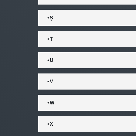
• Ș
• T
• U
• V
• W
• X