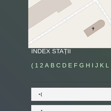
INDEX STAȚII
(
1
2
A
B
C
D
E
F
G
H
I
J
K
L
• (