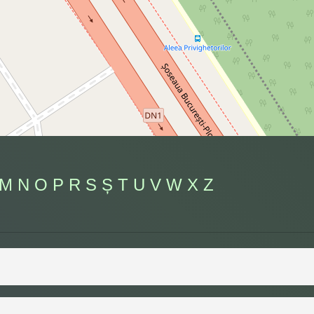
M
N
O
P
R
S
Ș
T
U
V
W
X
Z