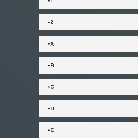
• 1
• 2
• A
• B
• C
• D
• E