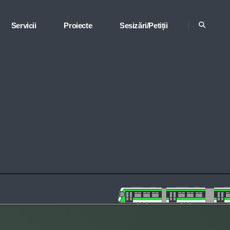
Servicii
Proiecte
Sesizări/Petiții