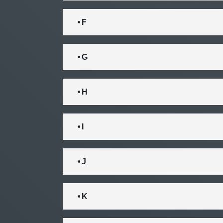
• F
• G
• H
• I
• J
• K