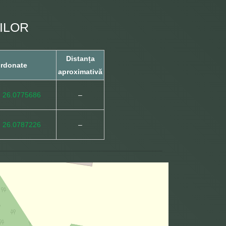
ILOR
Distanța
rdonate
aproximativă
, 26.0775686
–
, 26.0787226
–