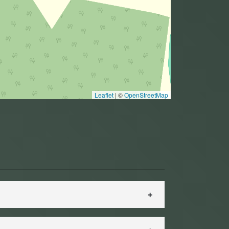
Leaflet
|
©
OpenStreetMap