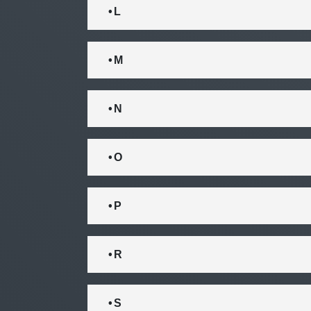
• L
• M
• N
• O
• P
• R
• S