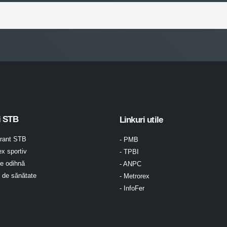
i STB
Linkuri utile
urant STB
- PMB
x sportiv
- TPBI
e odihnă
- ANPC
l de sănătate
- Metrorex
- InfoFer