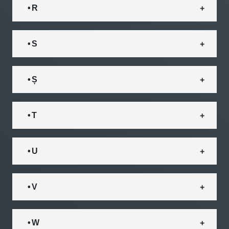
• R
• S
• Ș
• T
• U
• V
• W