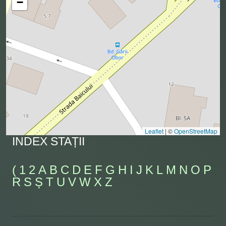
−
Leaflet
|
©
OpenStreetMap
INDEX STAȚII
(
1
2
A
B
C
D
E
F
G
H
I
J
K
L
M
N
O
P
R
S
Ș
T
U
V
W
X
Z