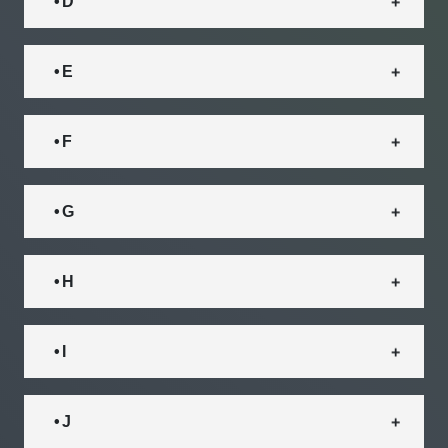
• D
• E
• F
• G
• H
• I
• J