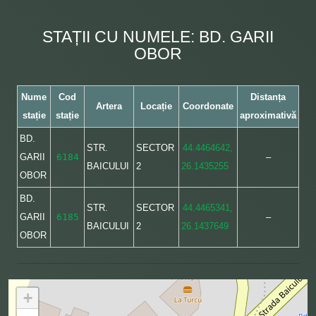
STAȚII CU NUMELE: BD. GARII
OBOR
Nume
Cod
Distanța
Artera
Locație
Coordonate
stație
stație
aproximativă
BD.
STR.
SECTOR
44.4464642,
GARII
6184
–
BAICULUI
2
26.1435255
OBOR
BD.
STR.
SECTOR
44.4465341,
GARII
6185
–
BAICULUI
2
26.1437649
OBOR
+