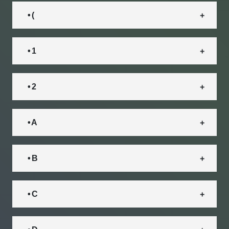
• (
• 1
• 2
• A
• B
• C