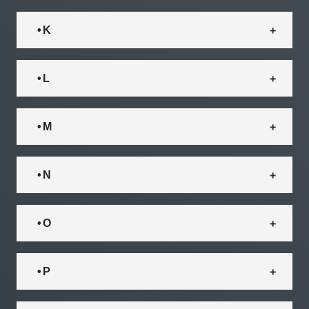
• K
• L
• M
• N
• O
• P