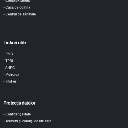
- Complex sportiv
- Casa de odihnă
- Centrul de sănătate
Linkuri utile
- PMB
- TPBI
- ANPC
- Metrorex
- InfoFer
Protecția datelor
- Confidenţialitate
- Termeni şi condiţii de utilizare