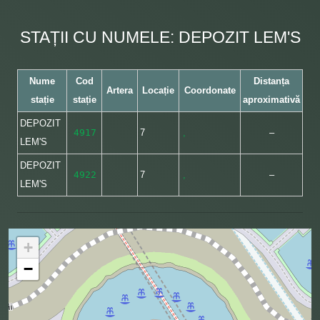
STAȚII CU NUMELE: DEPOZIT LEM'S
Nume
Cod
Distanța
Artera
Locație
Coordonate
stație
stație
aproximativă
DEPOZIT
4917
7
,
–
LEM'S
DEPOZIT
4922
7
,
–
LEM'S
+
−