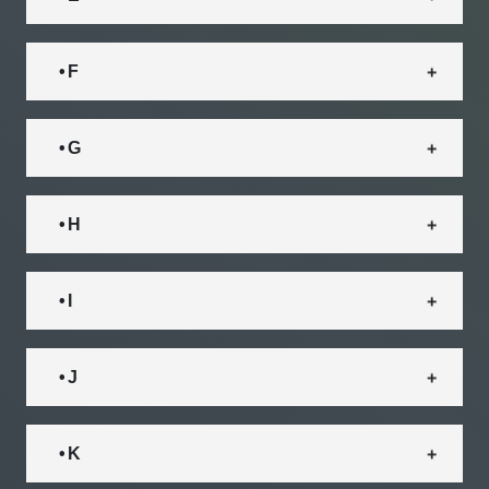
• F
• G
• H
• I
• J
• K