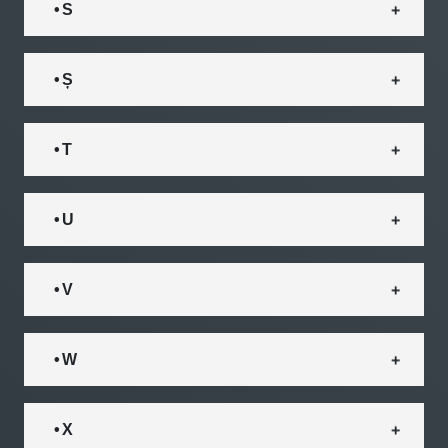
• S
• Ș
• T
• U
• V
• W
• X