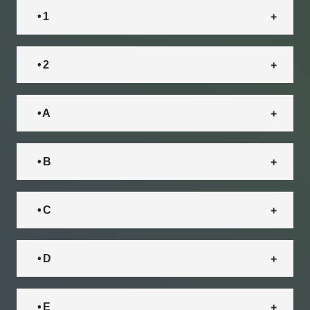
• 1
• 2
• A
• B
• C
• D
• E