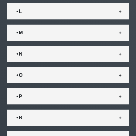
• L
• M
• N
• O
• P
• R