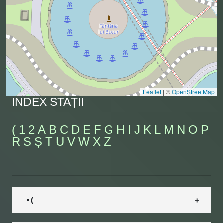
Leaflet
|
©
OpenStreetMap
INDEX STAȚII
(
1
2
A
B
C
D
E
F
G
H
I
J
K
L
M
N
O
P
R
S
Ș
T
U
V
W
X
Z
• (