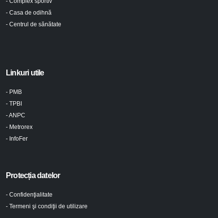
- Complex sportiv
- Casa de odihnă
- Centrul de sănătate
Linkuri utile
- PMB
- TPBI
- ANPC
- Metrorex
- InfoFer
Protecția datelor
- Confidenţialitate
- Termeni şi condiţii de utilizare