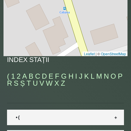
Leaflet
|
©
OpenStreetMap
INDEX STAȚII
(
1
2
A
B
C
D
E
F
G
H
I
J
K
L
M
N
O
P
R
S
Ș
T
U
V
W
X
Z
• (