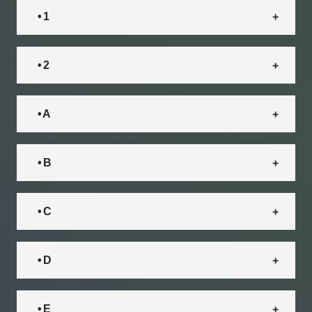
• 1
• 2
• A
• B
• C
• D
• E