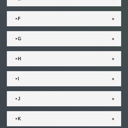
• F
• G
• H
• I
• J
• K