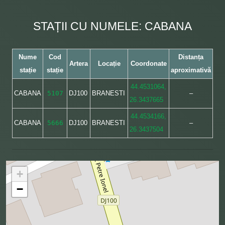
STAȚII CU NUMELE: CABANA
Nume
Cod
Distanța
Artera
Locație
Coordonate
stație
stație
aproximativă
44.4531064,
CABANA
5107
DJ100
BRANESTI
–
26.3437665
44.4534166,
CABANA
5666
DJ100
BRANESTI
–
26.3437504
+
−