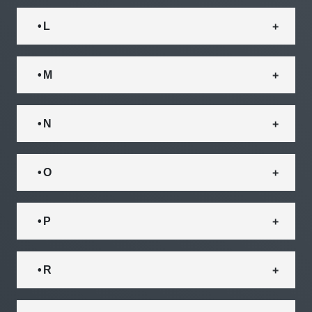
• L
• M
• N
• O
• P
• R