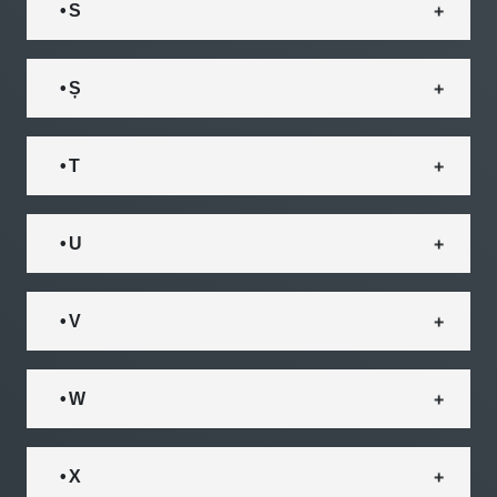
• S
• Ș
• T
• U
• V
• W
• X