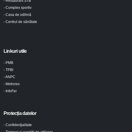
- Restaurant STB
- Complex sportiv
- Casa de odihnă
- Centrul de sănătate
Linkuri utile
- PMB
- TPBI
- ANPC
- Metrorex
- InfoFer
Protecția datelor
- Confidenţialitate
- Termeni şi condiţii de utilizare