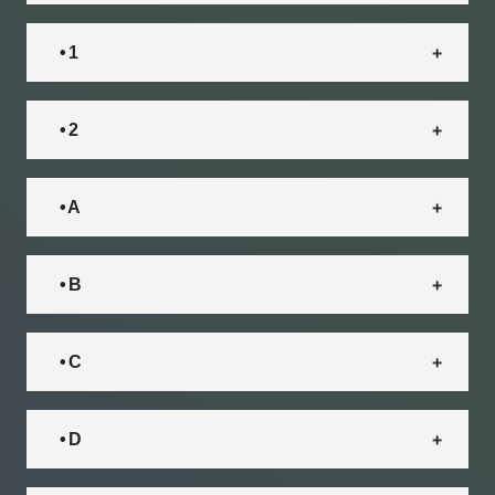
• 1
• 2
• A
• B
• C
• D