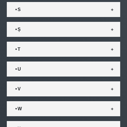
• S
• Ș
• T
• U
• V
• W