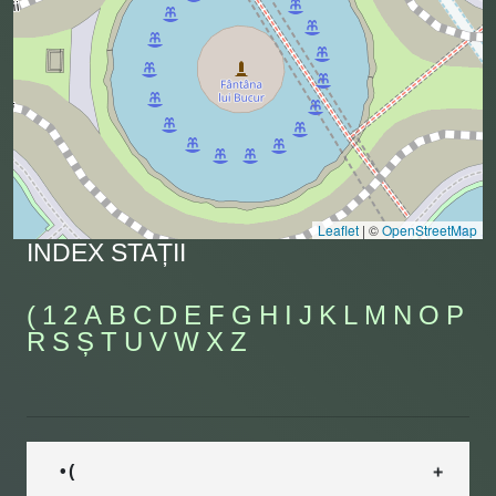
Leaflet
|
©
OpenStreetMap
INDEX STAȚII
(
1
2
A
B
C
D
E
F
G
H
I
J
K
L
M
N
O
P
R
S
Ș
T
U
V
W
X
Z
• (