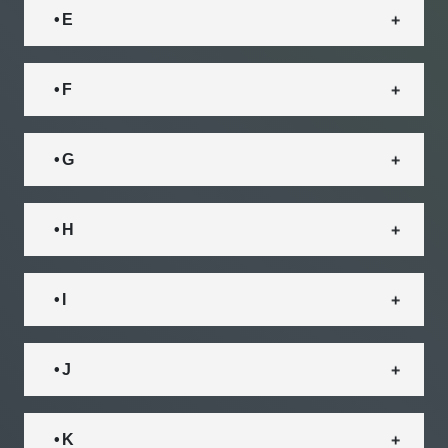
• E
• F
• G
• H
• I
• J
• K