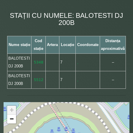
STAȚII CU NUMELE: BALOTESTI DJ
200B
Cod
Distanța
Nume stație
Artera
Locație
Coordonate
stație
aproximativă
BALOTESTI
5348
7
,
–
DJ 200B
BALOTESTI
5512
7
,
–
DJ 200B
+
−