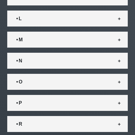
• L
• M
• N
• O
• P
• R