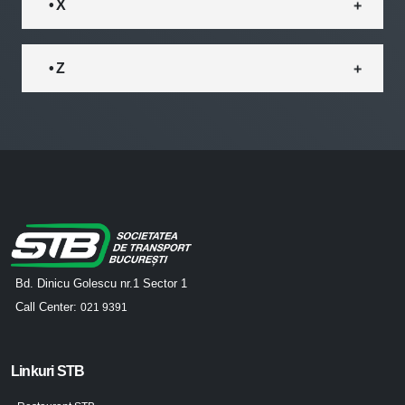
• X
• Z
Bd. Dinicu Golescu nr.1 Sector 1
Call Center:
021 9391
Linkuri STB