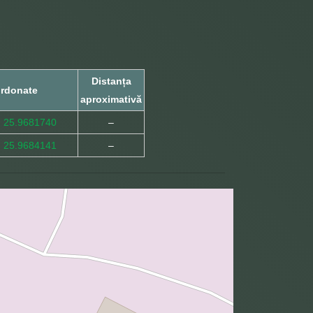
Distanța
rdonate
aproximativă
, 25.9681740
–
, 25.9684141
–