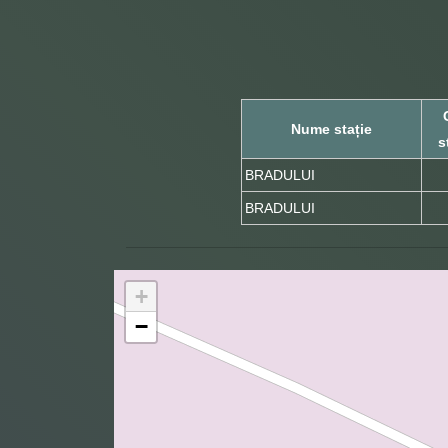
Nume stație
s
BRADULUI
BRADULUI
+
−