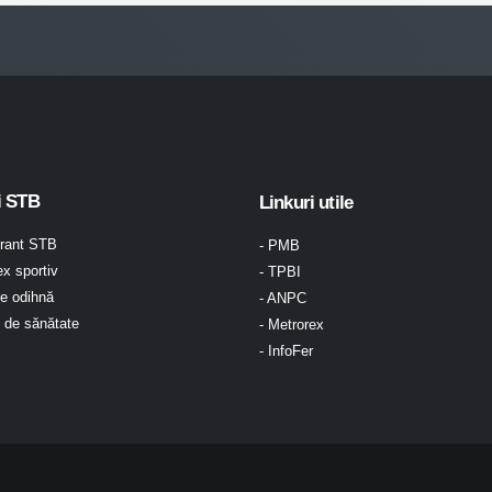
i STB
Linkuri utile
urant STB
- PMB
x sportiv
- TPBI
e odihnă
- ANPC
l de sănătate
- Metrorex
- InfoFer