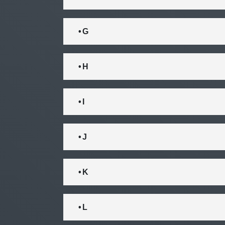
• G
• H
• I
• J
• K
• L