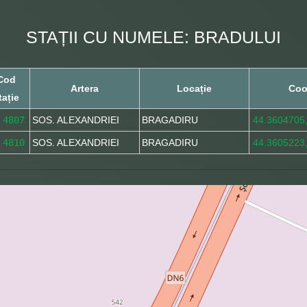
STAȚII CU NUMELE: BRADULUI
Cod
Artera
Locație
Coo
tație
4807
SOS. ALEXANDRIEI
BRAGADIRU
44.3604705
4810
SOS. ALEXANDRIEI
BRAGADIRU
44.3605223