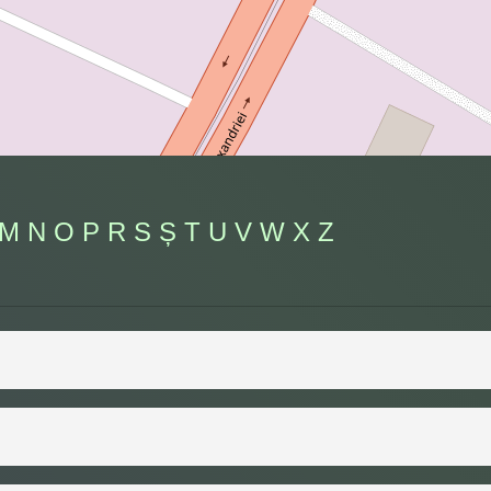
M
N
O
P
R
S
Ș
T
U
V
W
X
Z