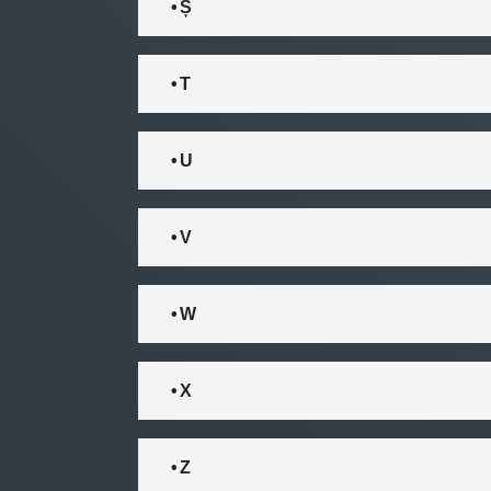
• Ș
• T
• U
• V
• W
• X
• Z