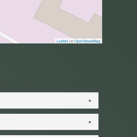
Leaflet
|
©
OpenStreetMap