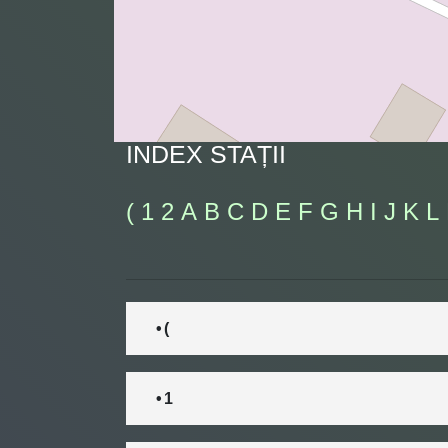
INDEX STAȚII
(
1
2
A
B
C
D
E
F
G
H
I
J
K
L
• (
• 1