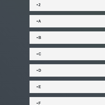
• 2
• A
• B
• C
• D
• E
• F