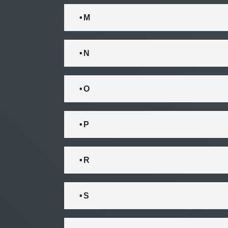
• M
• N
• O
• P
• R
• S