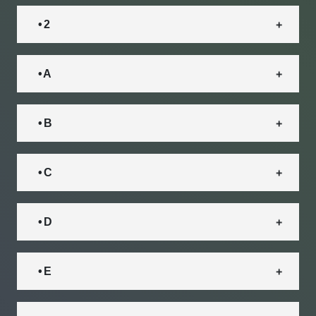
• 2
• A
• B
• C
• D
• E