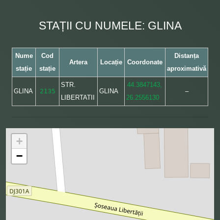
STAȚII CU NUMELE: GLINA
Nume
Cod
Distanța
Artera
Locație
Coordonate
stație
stație
aproximativă
STR.
44.3847143,
GLINA
2135
GLINA
–
LIBERTATII
26.2556130
+
−