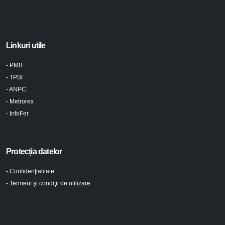
Linkuri utile
- PMB
- TPBI
- ANPC
- Metrorex
- InfoFer
Protecția datelor
- Confidenţialitate
- Termeni şi condiţii de utilizare