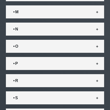
• M
• N
• O
• P
• R
• S