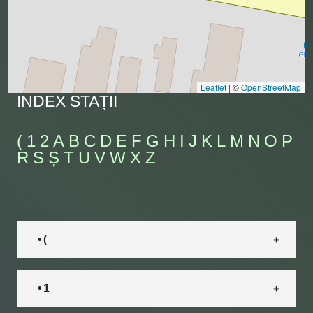
Leaflet
|
©
OpenStreetMap
INDEX STAȚII
(
1
2
A
B
C
D
E
F
G
H
I
J
K
L
M
N
O
P
R
S
Ș
T
U
V
W
X
Z
• (
• 1