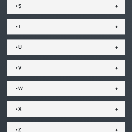
• Ș
• T
• U
• V
• W
• X
• Z