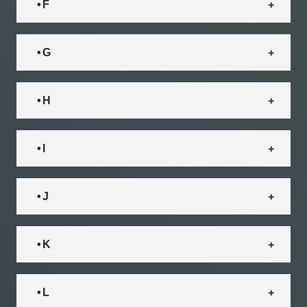
• F
• G
• H
• I
• J
• K
• L