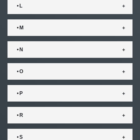
• L
• M
• N
• O
• P
• R
• S