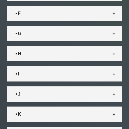
• F
• G
• H
• I
• J
• K