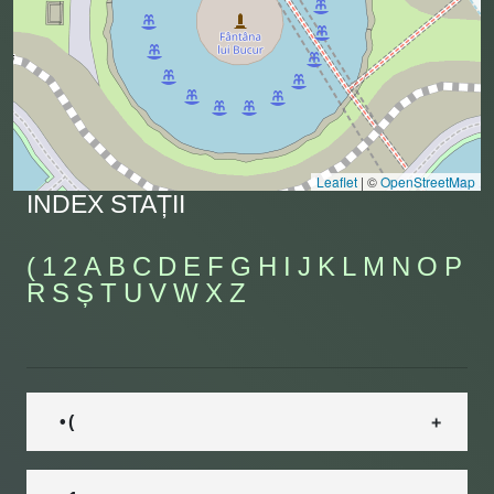
Leaflet
|
©
OpenStreetMap
INDEX STAȚII
(
1
2
A
B
C
D
E
F
G
H
I
J
K
L
M
N
O
P
R
S
Ș
T
U
V
W
X
Z
• (