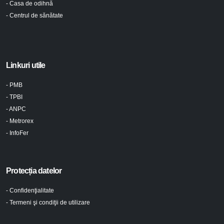
- Casa de odihnă
- Centrul de sănătate
Linkuri utile
- PMB
- TPBI
- ANPC
- Metrorex
- InfoFer
Protecția datelor
- Confidenţialitate
- Termeni şi condiţii de utilizare