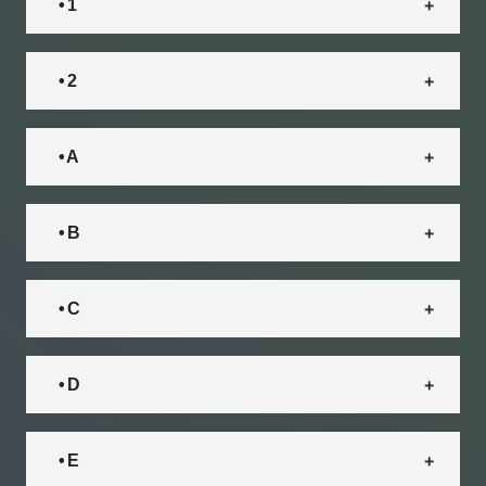
• 1
• 2
• A
• B
• C
• D
• E