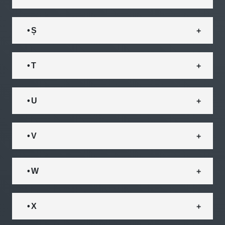
• Ș
• T
• U
• V
• W
• X