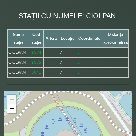
STAȚII CU NUMELE: CIOLPANI
Nume
Cod
Distanța
Artera
Locație
Coordonate
stație
stație
aproximativă
CIOLPANI
3574
7
,
–
CIOLPANI
3575
7
,
–
CIOLPANI
5941
7
,
–
+
−