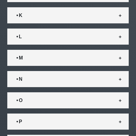
• K
• L
• M
• N
• O
• P