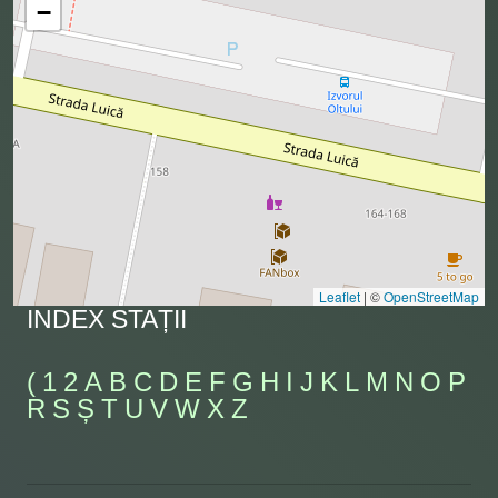
−
Leaflet
|
©
OpenStreetMap
INDEX STAȚII
(
1
2
A
B
C
D
E
F
G
H
I
J
K
L
M
N
O
P
R
S
Ș
T
U
V
W
X
Z