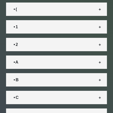
• (
• 1
• 2
• A
• B
• C