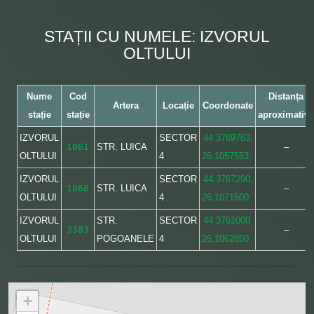
STAȚII CU NUMELE: IZVORUL
OLTULUI
Nume
Cod
Distanța
Artera
Locație
Coordonate
stație
stație
aproximativă
IZVORUL
SECTOR
44.3769763,
1061
STR. LUICA
–
OLTULUI
4
26.1057553
IZVORUL
SECTOR
44.3767290,
1068
STR. LUICA
–
OLTULUI
4
26.1071500
IZVORUL
STR.
SECTOR
44.3761000,
3383
–
OLTULUI
POGOANELE
4
26.1062050
+