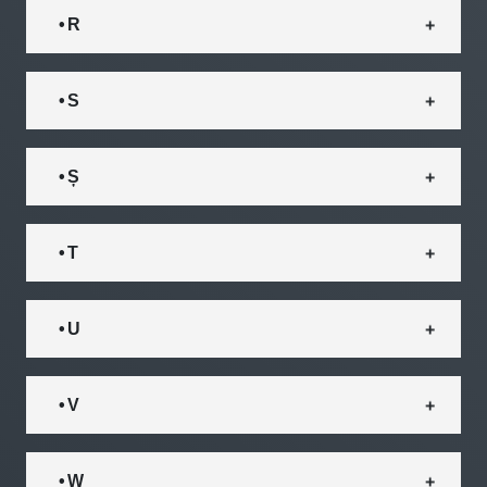
• R
• S
• Ș
• T
• U
• V
• W