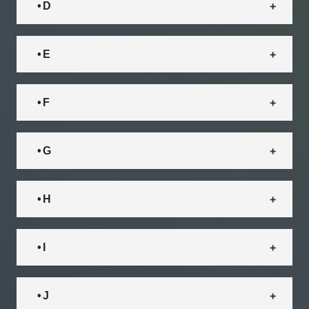
• D
• E
• F
• G
• H
• I
• J