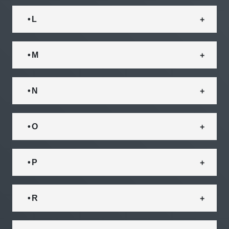
• L
• M
• N
• O
• P
• R