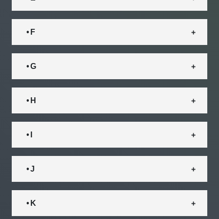
• F
• G
• H
• I
• J
• K