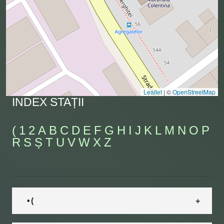
Leaflet
|
©
OpenStreetMap
INDEX STAȚII
(
1
2
A
B
C
D
E
F
G
H
I
J
K
L
M
N
O
P
R
S
Ș
T
U
V
W
X
Z
• (