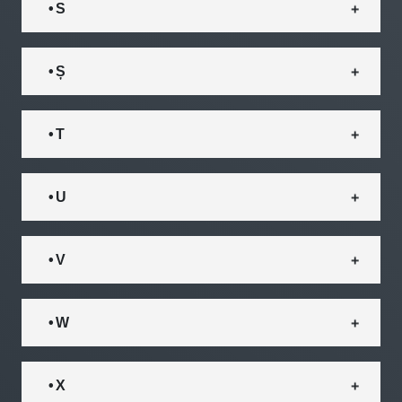
• S
• Ș
• T
• U
• V
• W
• X