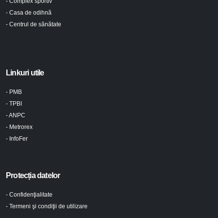
- Complex sportiv
- Casa de odihnă
- Centrul de sănătate
Linkuri utile
- PMB
- TPBI
- ANPC
- Metrorex
- InfoFer
Protecția datelor
- Confidenţialitate
- Termeni şi condiţii de utilizare