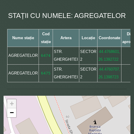
STAȚII CU NUMELE: AGREGATELOR
Cod
Dis
Nume stație
Artera
Locație
Coordonate
stație
aprox
STR.
SECTOR
44.4768601,
AGREGATELOR
6474
GHERGHITEI
2
26.1392722
STR.
SECTOR
44.4760707,
AGREGATELOR
6475
GHERGHITEI
2
26.1398723
+
−