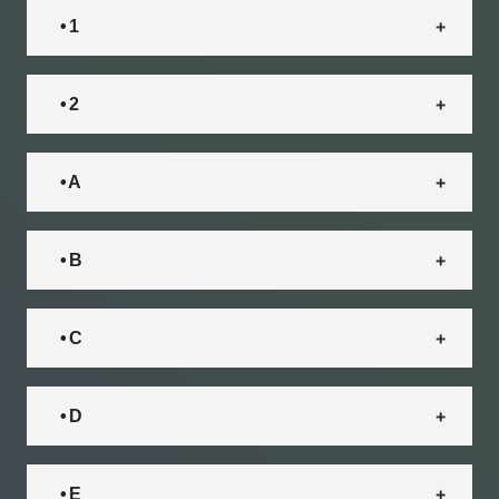
• 1
• 2
• A
• B
• C
• D
• E