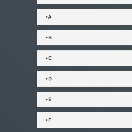
• A
• B
• C
• D
• E
• F