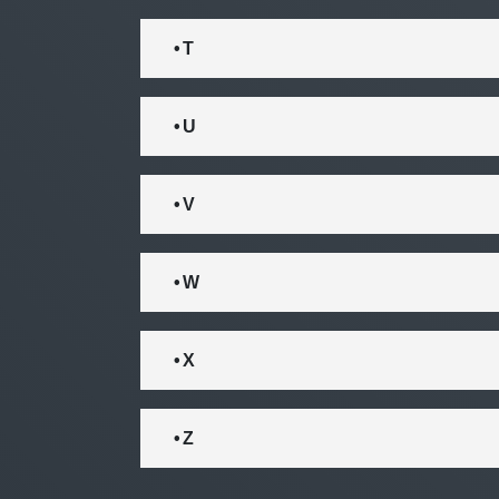
• T
• U
• V
• W
• X
• Z