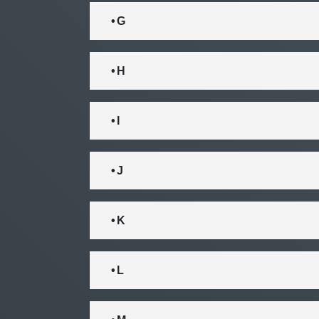
• G
• H
• I
• J
• K
• L