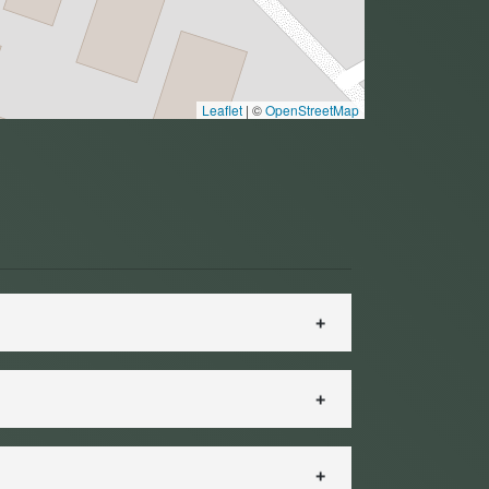
Leaflet
|
©
OpenStreetMap