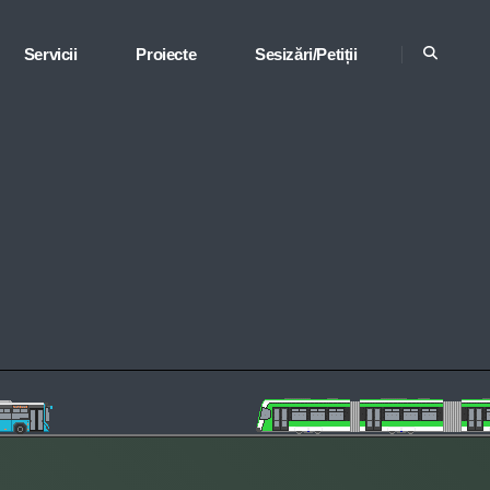
Servicii
Proiecte
Sesizări/Petiții