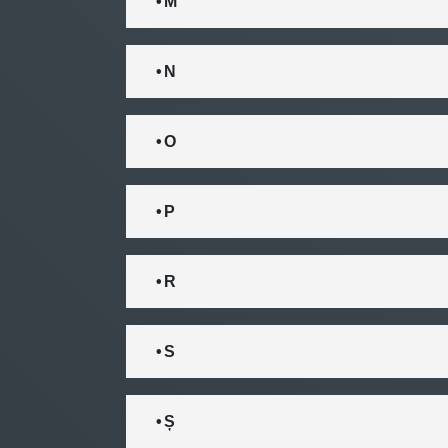
• M
• N
• O
• P
• R
• S
• Ș