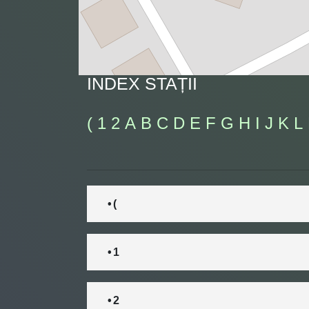
INDEX STAȚII
(
1
2
A
B
C
D
E
F
G
H
I
J
K
L
• (
• 1
• 2