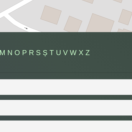
M
N
O
P
R
S
Ș
T
U
V
W
X
Z