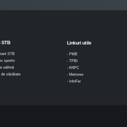
i STB
Linkuri utile
urant STB
- PMB
x sportiv
- TPBI
e odihnă
- ANPC
l de sănătate
- Metrorex
- InfoFer