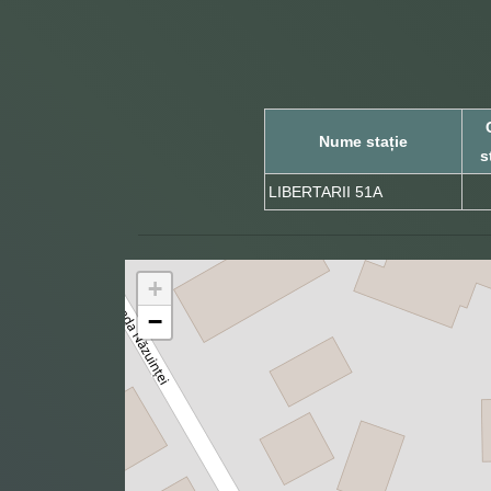
Nume stație
s
LIBERTARII 51A
+
−