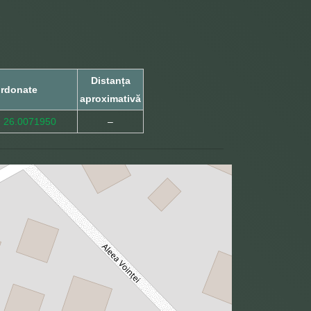
Distanța
rdonate
aproximativă
, 26.0071950
–