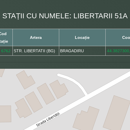
STAȚII CU NUMELE: LIBERTARII 51A
Cod
Artera
Locație
Coo
tație
6762
STR. LIBERTATII (BG)
BRAGADIRU
44.3827300