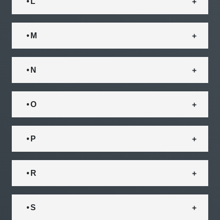
• L
• M
• N
• O
• P
• R
• S