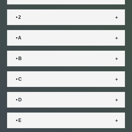
• 2
• A
• B
• C
• D
• E