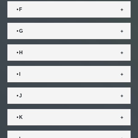
• F
• G
• H
• I
• J
• K