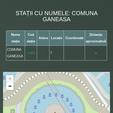
STAȚII CU NUMELE: COMUNA
GANEASA
Nume
Cod
Distanța
Artera
Locație
Coordonate
stație
stație
aproximativă
COMUNA
1466
7
,
–
GANEASA
+
−