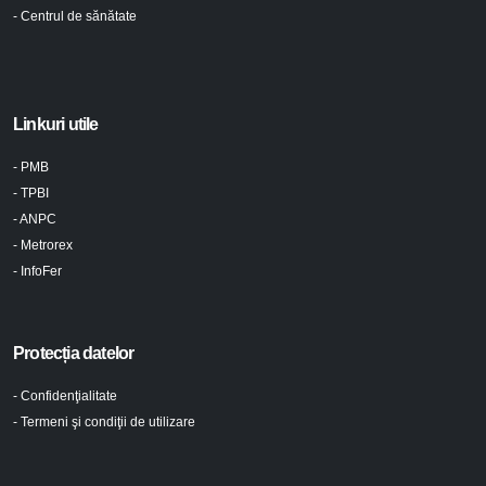
- Centrul de sănătate
Linkuri utile
- PMB
- TPBI
- ANPC
- Metrorex
- InfoFer
Protecția datelor
- Confidenţialitate
- Termeni şi condiţii de utilizare