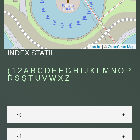
Leaflet
|
©
OpenStreetMap
INDEX STAȚII
(
1
2
A
B
C
D
E
F
G
H
I
J
K
L
M
N
O
P
R
S
Ș
T
U
V
W
X
Z
• (
• 1