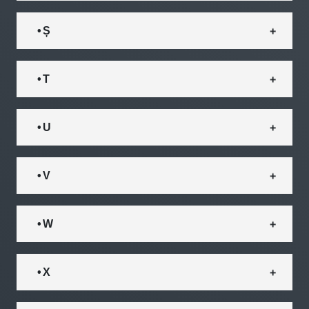
• Ș
• T
• U
• V
• W
• X