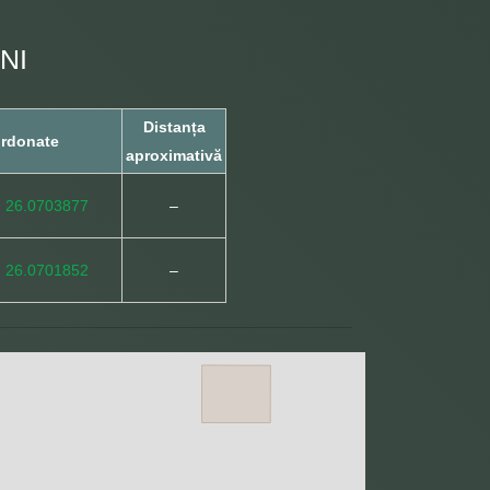
NI
Distanța
rdonate
aproximativă
, 26.0703877
–
, 26.0701852
–