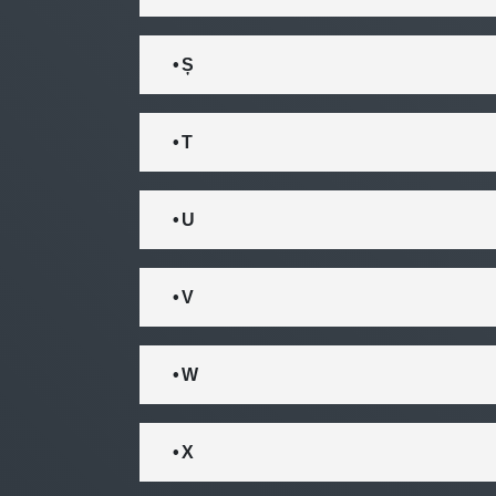
• Ș
• T
• U
• V
• W
• X