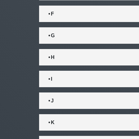
• F
• G
• H
• I
• J
• K