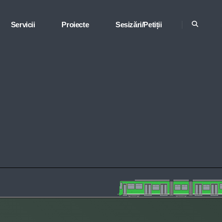
Servicii
Proiecte
Sesizări/Petiții