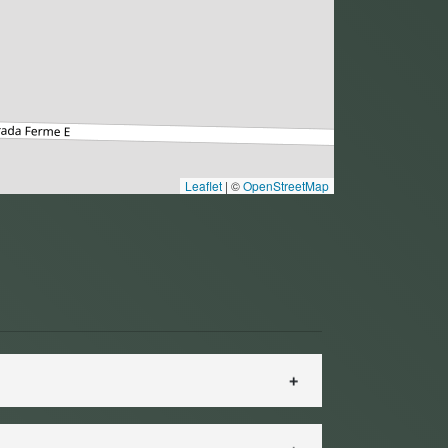
Leaflet
|
©
OpenStreetMap