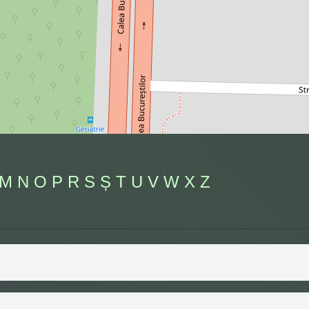
M
N
O
P
R
S
Ș
T
U
V
W
X
Z