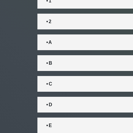
• 1
• 2
• A
• B
• C
• D
• E