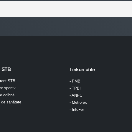
i STB
Linkuri utile
urant STB
- PMB
x sportiv
- TPBI
e odihnă
- ANPC
l de sănătate
- Metrorex
- InfoFer