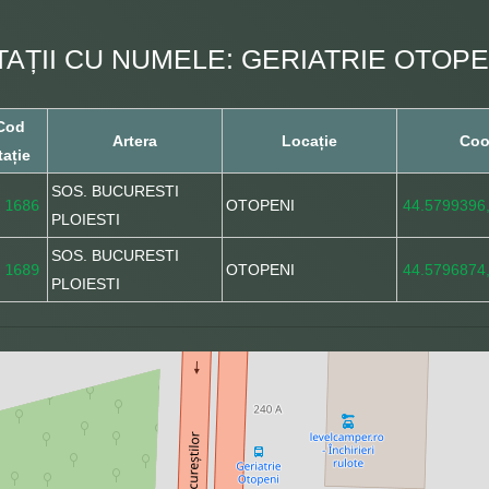
TAȚII CU NUMELE: GERIATRIE OTOPE
Cod
Artera
Locație
Coo
tație
SOS. BUCURESTI
1686
OTOPENI
44.5799396
PLOIESTI
SOS. BUCURESTI
1689
OTOPENI
44.5796874
PLOIESTI