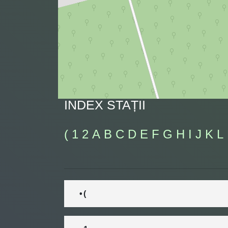
INDEX STAȚII
(
1
2
A
B
C
D
E
F
G
H
I
J
K
L
• (