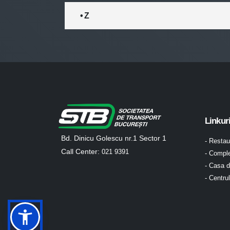
• Z
Linkur
Bd. Dinicu Golescu nr.1 Sector 1
- Resta
Call Center:
021 9391
- Comple
- Casa d
- Centru