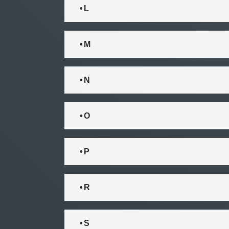
• L
• M
• N
• O
• P
• R
• S