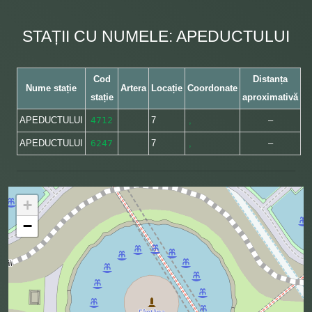
STAȚII CU NUMELE: APEDUCTULUI
Cod
Distanța
Nume stație
Artera
Locație
Coordonate
stație
aproximativă
APEDUCTULUI
4712
7
,
–
APEDUCTULUI
6247
7
,
–
+
−