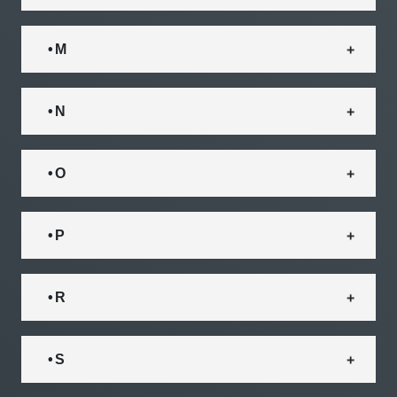
• M
• N
• O
• P
• R
• S