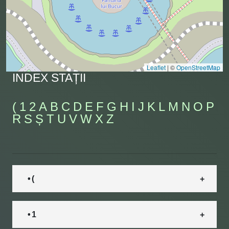
Leaflet
|
©
OpenStreetMap
INDEX STAȚII
(
1
2
A
B
C
D
E
F
G
H
I
J
K
L
M
N
O
P
R
S
Ș
T
U
V
W
X
Z
• (
• 1