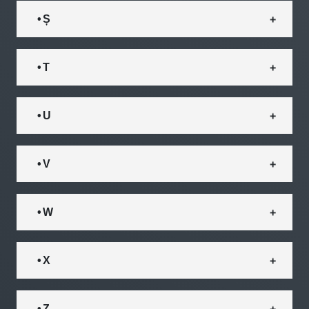
• Ș
• T
• U
• V
• W
• X
• Z