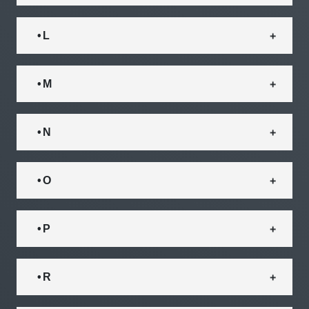
• L
• M
• N
• O
• P
• R