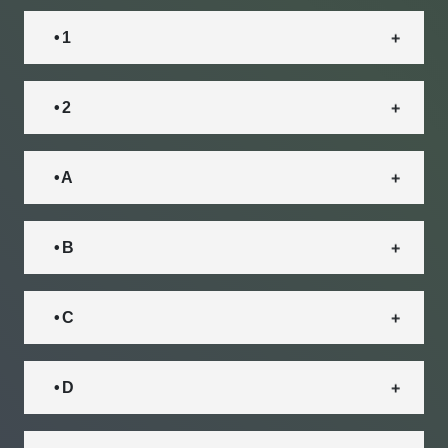
• 1
• 2
• A
• B
• C
• D