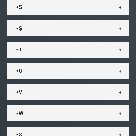
• S
• Ș
• T
• U
• V
• W
• X