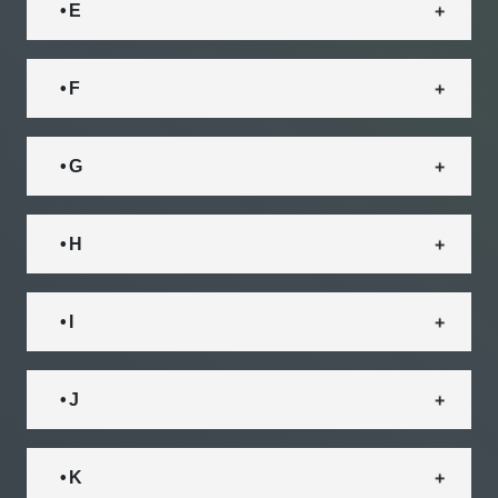
• E
• F
• G
• H
• I
• J
• K