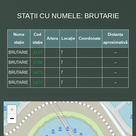
STAȚII CU NUMELE: BRUTARIE
Nume
Cod
Distanța
Artera
Locație
Coordonate
stație
stație
aproximativă
BRUTARIE
2717
7
,
–
BRUTARIE
2756
7
,
–
BRUTARIE
5475
7
,
–
BRUTARIE
5477
7
,
–
+
−