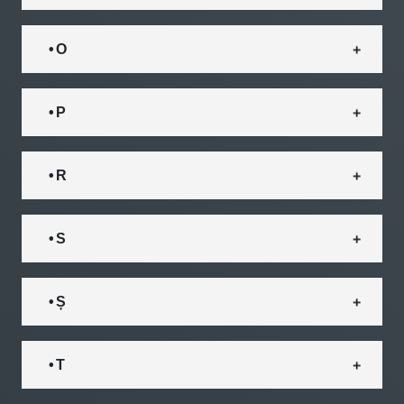
• O
• P
• R
• S
• Ș
• T