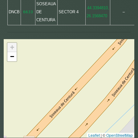
SOSEAUA
44.3394810,
DNCB
6633
DE
SECTOR 4
–
26.1568470
CENTURA
+
−
Leaflet
|
©
OpenStreetMap