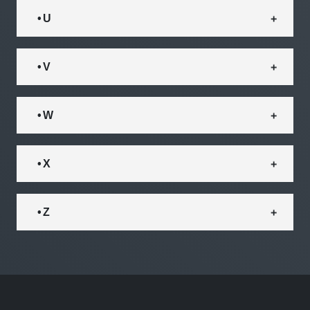
• U
• V
• W
• X
• Z