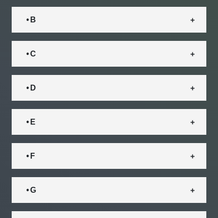
• B
• C
• D
• E
• F
• G