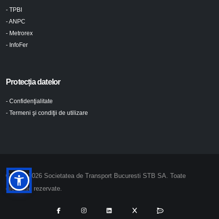
- TPBI
- ANPC
- Metrorex
- InfoFer
Protecția datelor
- Confidenţialitate
- Termeni şi condiţii de utilizare
© 2024-2026 Societatea de Transport Bucuresti STB SA. Toate
drepturile rezervate.