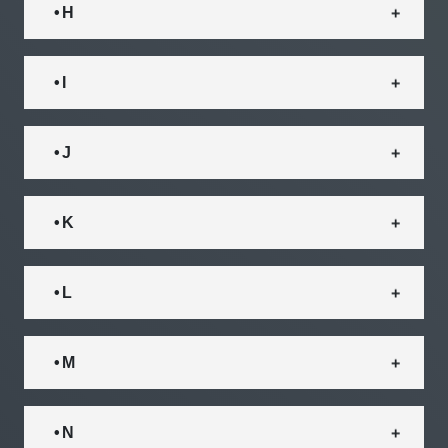
• H
• I
• J
• K
• L
• M
• N