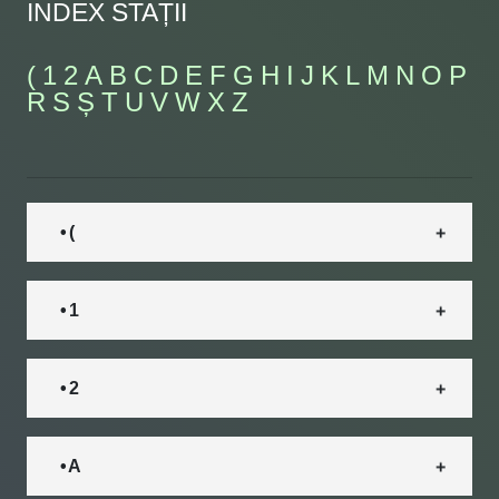
INDEX STAȚII
(
1
2
A
B
C
D
E
F
G
H
I
J
K
L
M
N
O
P
R
S
Ș
T
U
V
W
X
Z
• (
• 1
• 2
• A