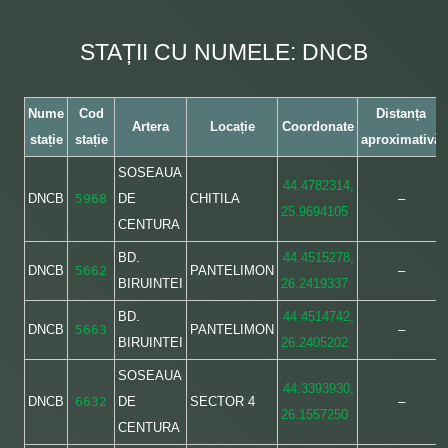
STAȚII CU NUMELE: DNCB
Nume
Cod
Distanța
Artera
Locație
Coordonate
stație
stație
aproximativă
SOSEAUA
44.4782314,
DNCB
5968
DE
CHITILA
–
25.9694105
CENTURA
BD.
44.4515278,
DNCB
5662
PANTELIMON
–
BIRUINTEI
26.2419337
BD.
44.4514742,
DNCB
5663
PANTELIMON
–
BIRUINTEI
26.2405202
SOSEAUA
44.3393930,
DNCB
6632
DE
SECTOR 4
–
26.1557250
CENTURA