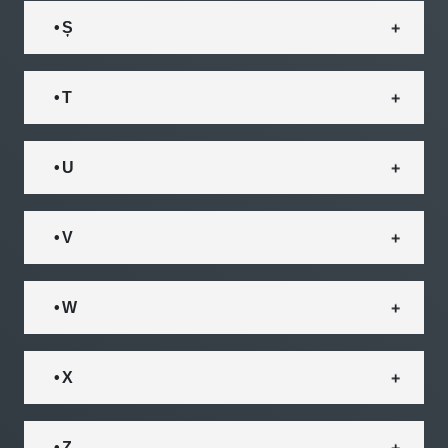
• Ș
• T
• U
• V
• W
• X
• Z