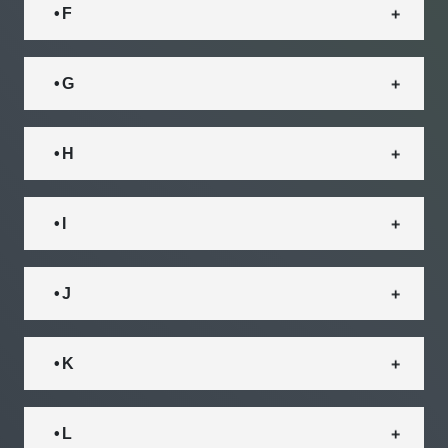
• F
• G
• H
• I
• J
• K
• L