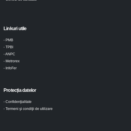
Linkuri utile
- PMB
- TPBI
- ANPC
- Metrorex
- InfoFer
Protecția datelor
- Confidenţialitate
- Termeni şi condiţii de utilizare