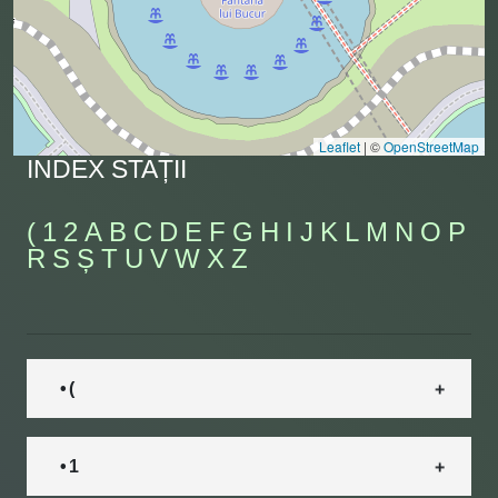
Leaflet
|
©
OpenStreetMap
INDEX STAȚII
(
1
2
A
B
C
D
E
F
G
H
I
J
K
L
M
N
O
P
R
S
Ș
T
U
V
W
X
Z
• (
• 1