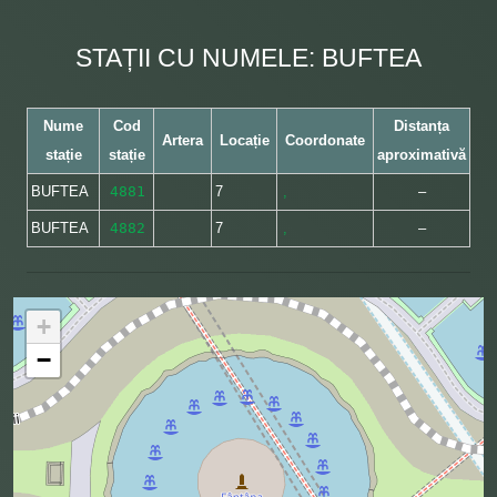
STAȚII CU NUMELE: BUFTEA
Nume
Cod
Distanța
Artera
Locație
Coordonate
stație
stație
aproximativă
BUFTEA
4881
7
,
–
BUFTEA
4882
7
,
–
+
−