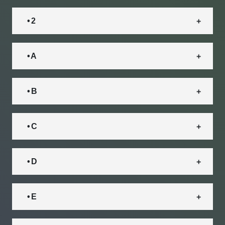
• 2
• A
• B
• C
• D
• E