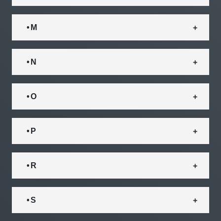
• M
• N
• O
• P
• R
• S