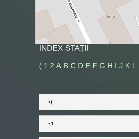
INDEX STAȚII
(
1
2
A
B
C
D
E
F
G
H
I
J
K
L
• (
• 1