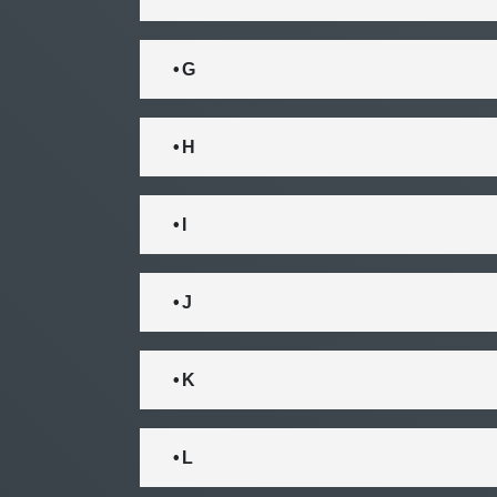
• G
• H
• I
• J
• K
• L