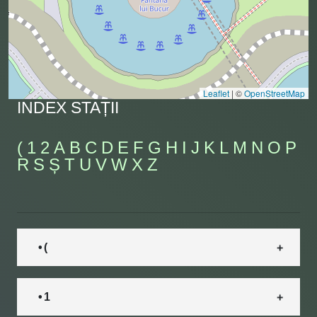
Leaflet
|
©
OpenStreetMap
INDEX STAȚII
(
1
2
A
B
C
D
E
F
G
H
I
J
K
L
M
N
O
P
R
S
Ș
T
U
V
W
X
Z
• (
• 1