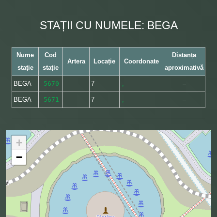
STAȚII CU NUMELE: BEGA
Nume
Cod
Distanța
Artera
Locație
Coordonate
stație
stație
aproximativă
BEGA
5670
7
,
–
BEGA
5671
7
,
–
+
−