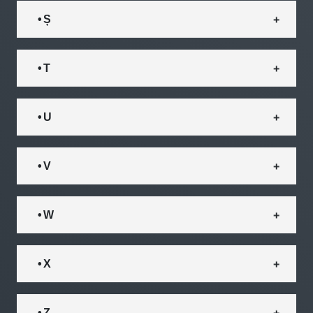
• Ș
• T
• U
• V
• W
• X
• Z