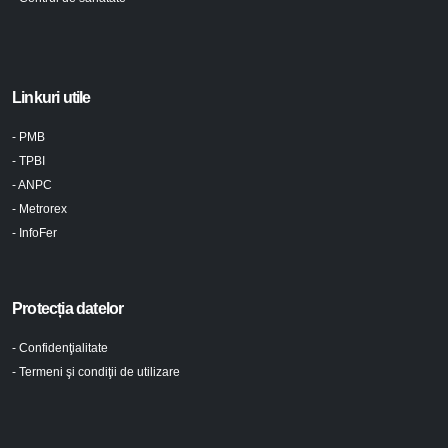
Linkuri utile
- PMB
- TPBI
- ANPC
- Metrorex
- InfoFer
Protecția datelor
- Confidenţialitate
- Termeni şi condiţii de utilizare