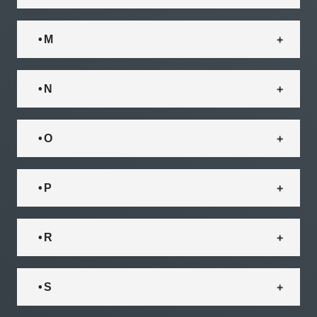
• M
• N
• O
• P
• R
• S