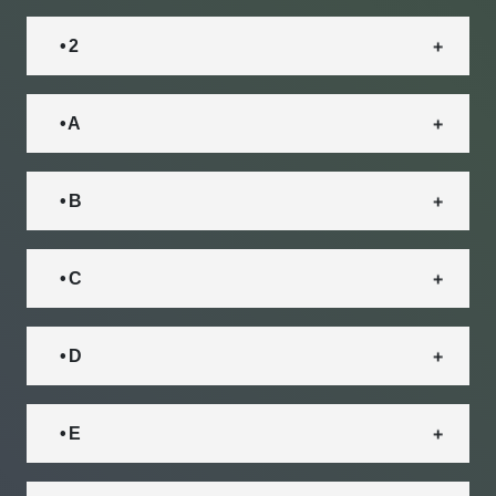
• 2
• A
• B
• C
• D
• E