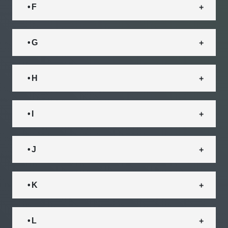
• F
• G
• H
• I
• J
• K
• L