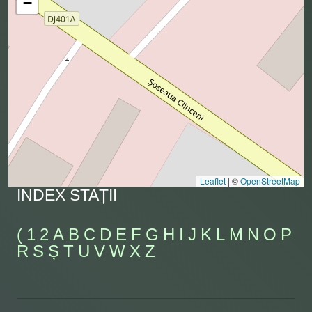
−
Leaflet
|
©
OpenStreetMap
INDEX STAȚII
(
1
2
A
B
C
D
E
F
G
H
I
J
K
L
M
N
O
P
R
S
Ș
T
U
V
W
X
Z