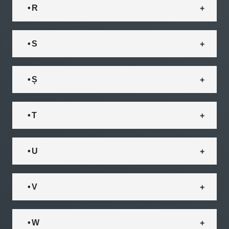
• R
• S
• Ș
• T
• U
• V
• W