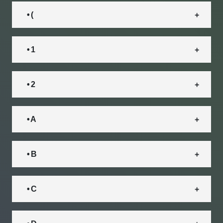
• (
• 1
• 2
• A
• B
• C