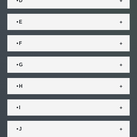
• D
• E
• F
• G
• H
• I
• J