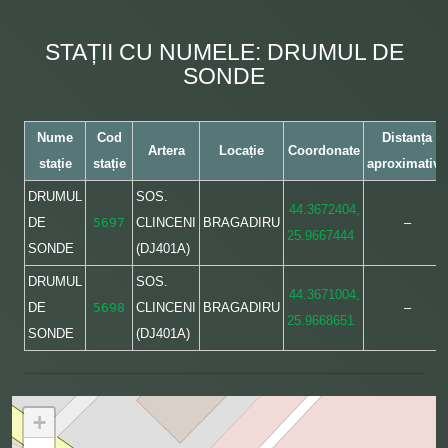
STAȚII CU NUMELE: DRUMUL DE
SONDE
Nume
Cod
Distanța
Artera
Locație
Coordonate
stație
stație
aproximativă
DRUMUL
SOS.
44.3672404,
DE
5697
CLINCENI
BRAGADIRU
–
25.9667444
SONDE
(DJ401A)
DRUMUL
SOS.
44.3671004,
DE
5698
CLINCENI
BRAGADIRU
–
25.9668651
SONDE
(DJ401A)
+