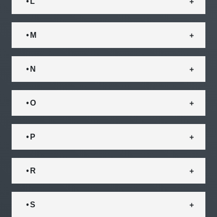
• L
• M
• N
• O
• P
• R
• S