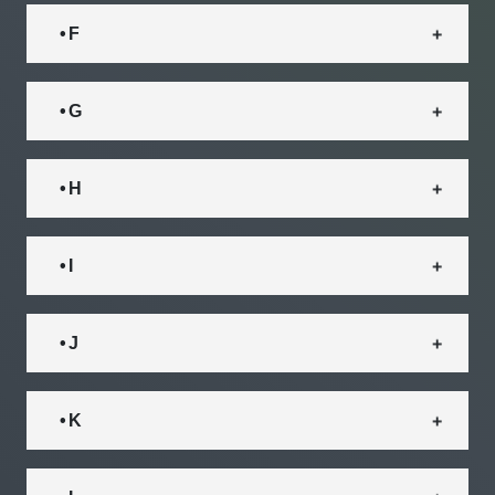
• F
• G
• H
• I
• J
• K