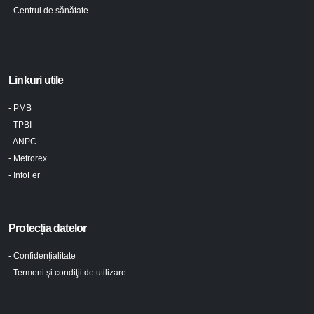
- Centrul de sănătate
Linkuri utile
- PMB
- TPBI
- ANPC
- Metrorex
- InfoFer
Protecția datelor
- Confidenţialitate
- Termeni şi condiţii de utilizare