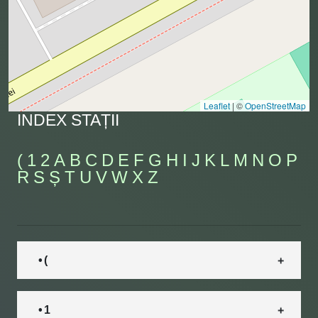
Leaflet
|
©
OpenStreetMap
INDEX STAȚII
(
1
2
A
B
C
D
E
F
G
H
I
J
K
L
M
N
O
P
R
S
Ș
T
U
V
W
X
Z
• (
• 1