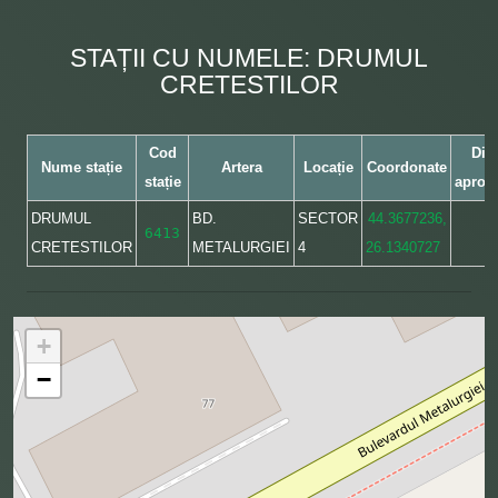
STAȚII CU NUMELE: DRUMUL
CRETESTILOR
Cod
Dis
Nume stație
Artera
Locație
Coordonate
stație
aprox
DRUMUL
BD.
SECTOR
44.3677236,
6413
CRETESTILOR
METALURGIEI
4
26.1340727
+
−