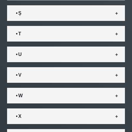
• Ș
• T
• U
• V
• W
• X