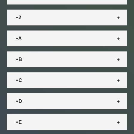
• 2
• A
• B
• C
• D
• E