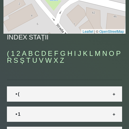
Leaflet
|
©
OpenStreetMap
INDEX STAȚII
(
1
2
A
B
C
D
E
F
G
H
I
J
K
L
M
N
O
P
R
S
Ș
T
U
V
W
X
Z
• (
• 1