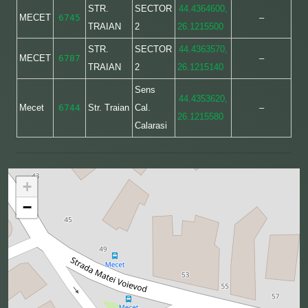
STR.
SECTOR
44.4364600,
MECET
6745
–
TRAIAN
2
26.1215500
STR.
SECTOR
44.4363570,
MECET
6787
–
TRAIAN
2
26.1215140
Sens
44.4353620,
Mecet
6744
Str. Traian
Cal.
–
26.1215580
Calarasi
+
−