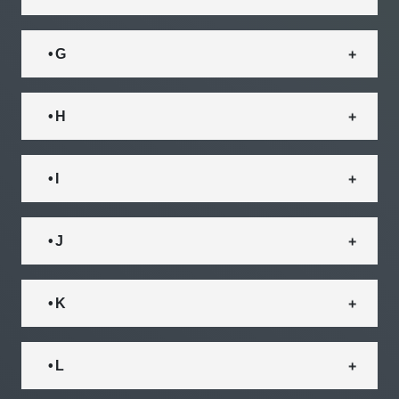
• G
• H
• I
• J
• K
• L