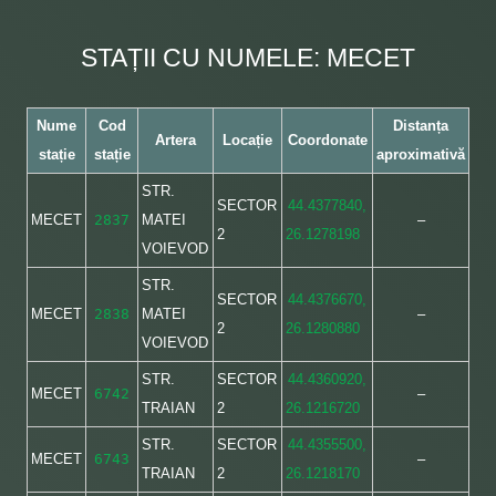
STAȚII CU NUMELE: MECET
Nume
Cod
Distanța
Artera
Locație
Coordonate
stație
stație
aproximativă
STR.
SECTOR
44.4377840,
MECET
2837
MATEI
–
2
26.1278198
VOIEVOD
STR.
SECTOR
44.4376670,
MECET
2838
MATEI
–
2
26.1280880
VOIEVOD
STR.
SECTOR
44.4360920,
MECET
6742
–
TRAIAN
2
26.1216720
STR.
SECTOR
44.4355500,
MECET
6743
–
TRAIAN
2
26.1218170