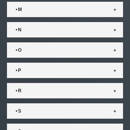
• M
• N
• O
• P
• R
• S