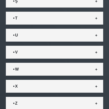
• Ș
• T
• U
• V
• W
• X
• Z