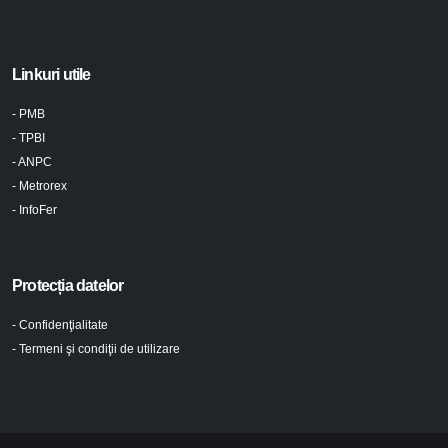
Linkuri utile
- PMB
- TPBI
- ANPC
- Metrorex
- InfoFer
Protecția datelor
- Confidenţialitate
- Termeni şi condiţii de utilizare