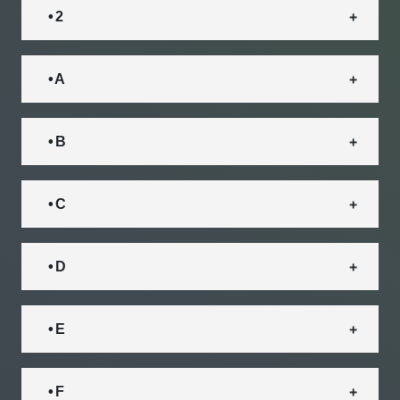
• 2
• A
• B
• C
• D
• E
• F