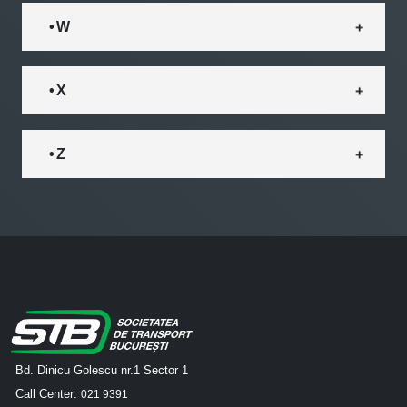
• W
• X
• Z
Bd. Dinicu Golescu nr.1 Sector 1
Call Center:
021 9391