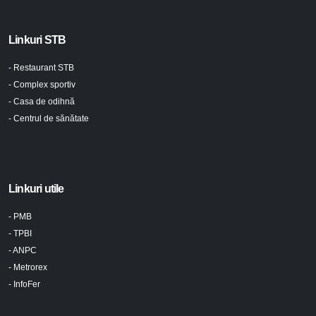
Linkuri STB
- Restaurant STB
- Complex sportiv
- Casa de odihnă
- Centrul de sănătate
Linkuri utile
- PMB
- TPBI
- ANPC
- Metrorex
- InfoFer