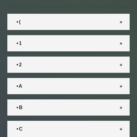
• (
• 1
• 2
• A
• B
• C