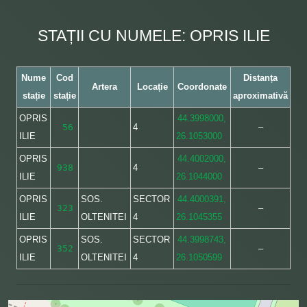
STAȚII CU NUMELE: OPRIS ILIE
Nume
Cod
Distanța
Artera
Locație
Coordonate
stație
stație
aproximativă
OPRIS
44.3998000,
56
4
–
ILIE
26.1053000
OPRIS
44.4002000,
938
4
–
ILIE
26.1044000
OPRIS
SOS.
SECTOR
44.4000391,
323
–
ILIE
OLTENITEI
4
26.1045355
OPRIS
SOS.
SECTOR
44.3998743,
352
–
ILIE
OLTENITEI
4
26.1050599