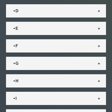
• D
• E
• F
• G
• H
• I