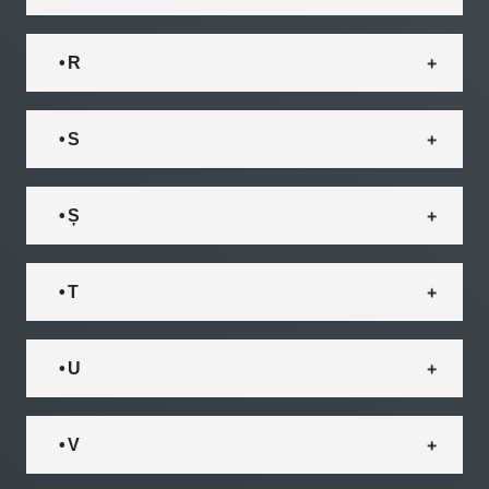
• R
• S
• Ș
• T
• U
• V