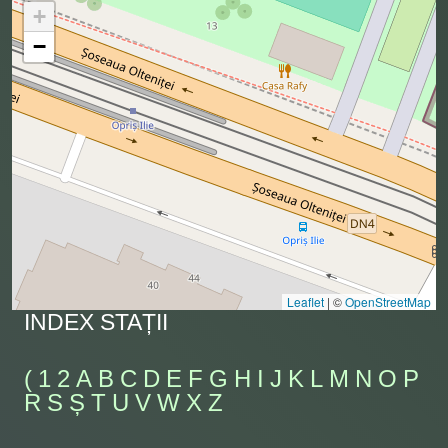
+
−
Leaflet
|
©
OpenStreetMap
INDEX STAȚII
(
1
2
A
B
C
D
E
F
G
H
I
J
K
L
M
N
O
P
R
S
Ș
T
U
V
W
X
Z