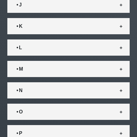
• J
• K
• L
• M
• N
• O
• P