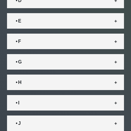
• D
• E
• F
• G
• H
• I
• J