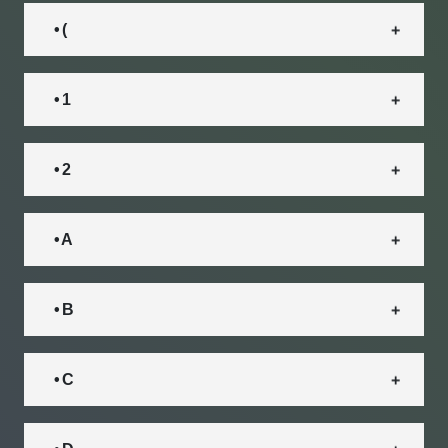
• (
• 1
• 2
• A
• B
• C