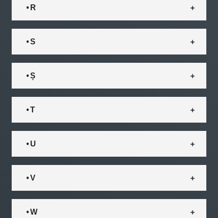
• R
• S
• Ș
• T
• U
• V
• W