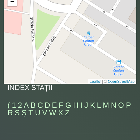
−
Leaflet
|
©
OpenStreetMap
INDEX STAȚII
(
1
2
A
B
C
D
E
F
G
H
I
J
K
L
M
N
O
P
R
S
Ș
T
U
V
W
X
Z