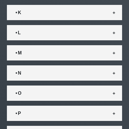
• K
• L
• M
• N
• O
• P