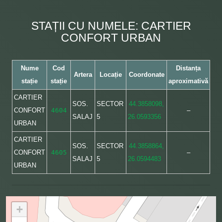
STAȚII CU NUMELE: CARTIER
CONFORT URBAN
Nume
Cod
Distanța
Artera
Locație
Coordonate
stație
stație
aproximativă
CARTIER
SOS.
SECTOR
44.3858098,
CONFORT
4604
–
SALAJ
5
26.0593356
URBAN
CARTIER
SOS.
SECTOR
44.3858864,
CONFORT
4605
–
SALAJ
5
26.0594483
URBAN
+