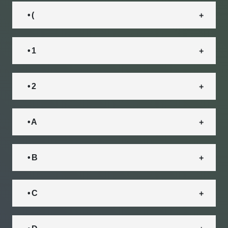
• (
• 1
• 2
• A
• B
• C