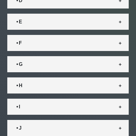
• D
• E
• F
• G
• H
• I
• J