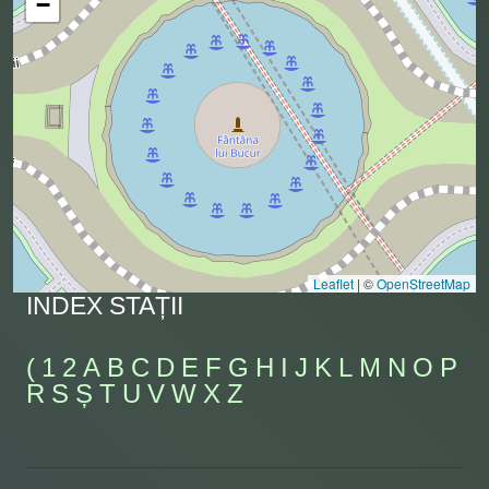
−
Leaflet
|
©
OpenStreetMap
INDEX STAȚII
(
1
2
A
B
C
D
E
F
G
H
I
J
K
L
M
N
O
P
R
S
Ș
T
U
V
W
X
Z