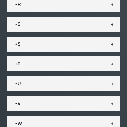
• R
• S
• Ș
• T
• U
• V
• W