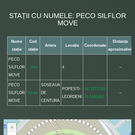
STAȚII CU NUMELE: PECO SILFLOR
MOVE
Nume
Cod
Distanța
Artera
Locație
Coordonate
stație
stație
aproximativă
PECO
SILFLOR
963
4
,
–
MOVE
PECO
SOSEAUA
POPESTI-
44.3371310,
SILFLOR
6634
DE
–
LEORDENI
26.1461660
MOVE
CENTURA
+