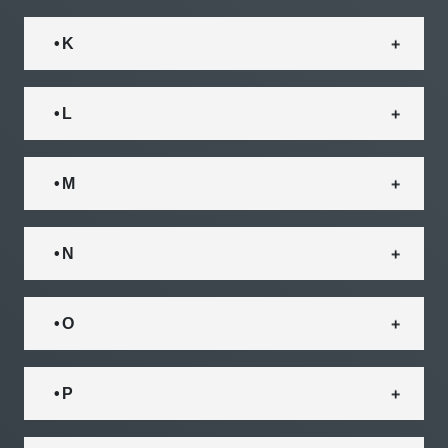
• K
• L
• M
• N
• O
• P