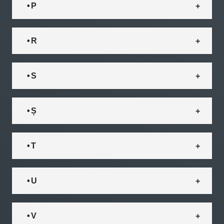
• P
• R
• S
• Ș
• T
• U
• V