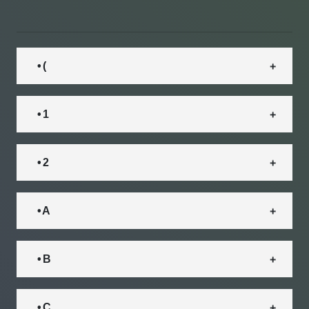
• (
• 1
• 2
• A
• B
• C