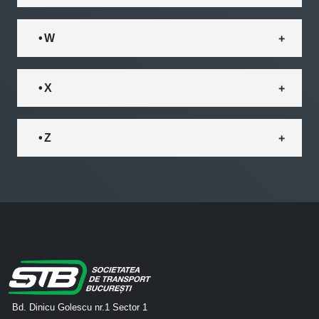
• W
• X
• Z
Bd. Dinicu Golescu nr.1 Sector 1