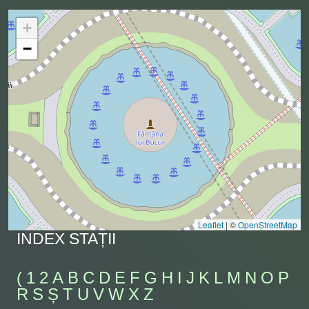
+
−
Leaflet
|
©
OpenStreetMap
INDEX STAȚII
(
1
2
A
B
C
D
E
F
G
H
I
J
K
L
M
N
O
P
R
S
Ș
T
U
V
W
X
Z