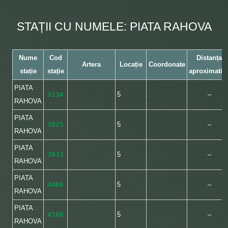
STAȚII CU NUMELE: PIATA RAHOVA
Nume
Cod
Distanța
Artera
Locație
Coordonate
stație
stație
aproximativ
PIATA
3134
5
,
–
RAHOVA
PIATA
3925
5
,
–
RAHOVA
PIATA
3933
5
,
–
RAHOVA
PIATA
4006
5
,
–
RAHOVA
PIATA
4108
5
,
–
RAHOVA