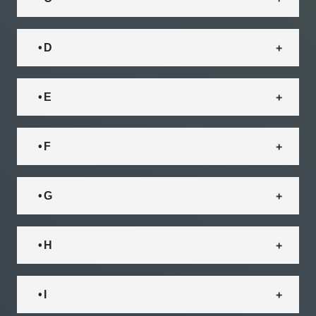
• D
• E
• F
• G
• H
• I