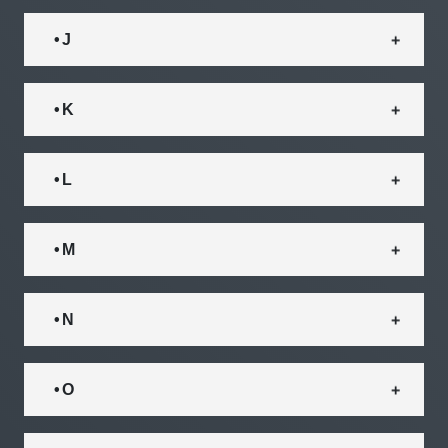
• J
• K
• L
• M
• N
• O