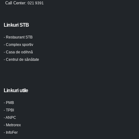
Call Center:
021 9391
Linkuri STB
- Restaurant STB
- Complex sportiv
- Casa de odihnă
- Centrul de sănătate
Linkuri utile
- PMB
- TPBI
- ANPC
- Metrorex
- InfoFer