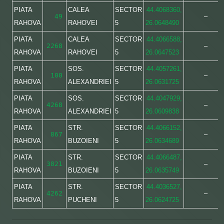
PIATA
CALEA
SECTOR
44.4068360,
49
–
RAHOVA
RAHOVEI
5
26.0648490
PIATA
CALEA
SECTOR
44.4066588,
2268
–
RAHOVA
RAHOVEI
5
26.0647523
PIATA
SOS.
SECTOR
44.4057261,
100
–
RAHOVA
ALEXANDRIEI
5
26.0631725
PIATA
SOS.
SECTOR
44.4047929,
4268
–
RAHOVA
ALEXANDRIEI
5
26.0609838
PIATA
STR.
SECTOR
44.4066152,
867
–
RAHOVA
BUZOIENI
5
26.0634689
PIATA
STR.
SECTOR
44.4066487,
3821
–
RAHOVA
BUZOIENI
5
26.0635749
PIATA
STR.
SECTOR
44.4036527,
4262
–
RAHOVA
PUCHENI
5
26.0624725